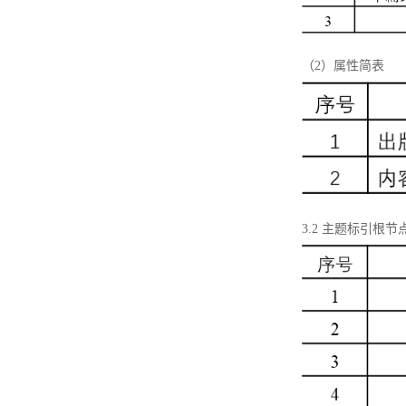
（2）属性简表
3.2 主题标引根节