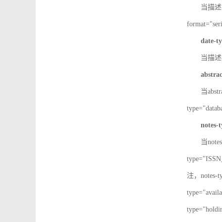
当描述IS
format="
date-t
当描述期
abstra
当abst
type="d
notes-
当note
type="IS
注，notes-
type="av
type="h