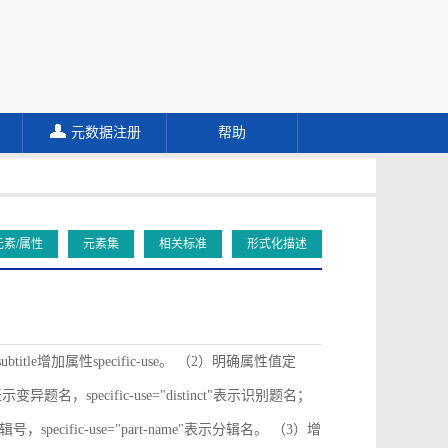
元数据注册
帮助
元素/属性
元素集
相关标准
形式化描述
ubtitle增加属性specific-use。 （2）明确属性值定
ive"表示变异题名，specific-use="distinct"表示识别题名；
"表示分辑号，specific-use="part-name"表示分辑名。 （3）增