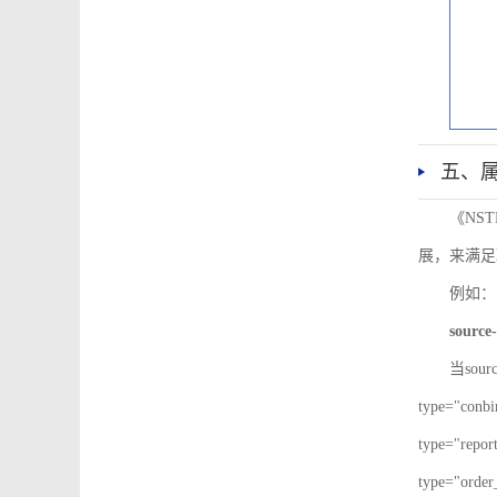
五、
《NS
展，来满足
例如：
source-
当sour
type="co
type="re
type="ord