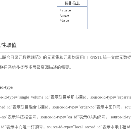
属性取值
TL联合目录元数据规范》的元素集和元素均复用自《NSTL统一文献元
联目系统多类型多层级资源描述的需要。
id-type
ce-id-type="single_volume_id"表示联目单册书目id，source-id-type="sepa
nbined_id"表示联目融合书目id，source-id-type="order-no"表示中图刊号，sour
port-no"表示科技报告号，source-id-type="oa_id"表示OA系统号， source-id-
er_id"表示中心唯一订购号，source-id-type="local_record_id"表示本地书目id，s