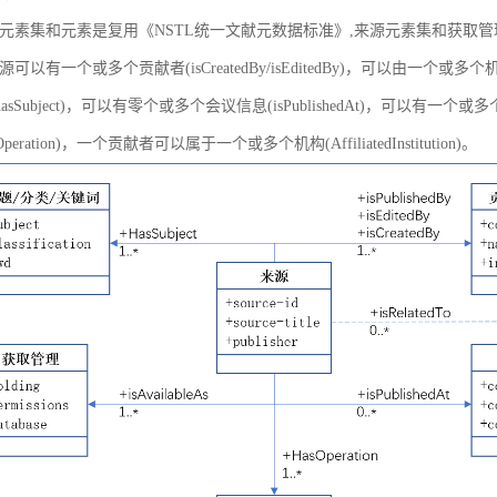
元素集和元素是复用《NSTL统一文献元数据标准》,来源元素集和获取
以有一个或多个贡献者(isCreatedBy/isEditedBy)，可以由一个或多个机
asSubject)，可以有零个或多个会议信息(isPublishedAt)，可以有一个或
peration)，一个贡献者可以属于一个或多个机构(AffiliatedInstitution)。