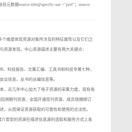
e-title@specific-use ="pref"；source-
从多个维度体现资源对象所涉及的特征属性以及它们之
与资源发现。中心资源描述主要有两大关键点：
技丛书、科技报告、文集汇编、工具书和科技专著七种，
会议信息、丛书的丛编信息等。
本，近几年中心加大了电子资源的采集力度，现有电
开通回溯期刊资源、全国开通现刊资源、成员馆捆绑订
述，从而保证资源获取的可靠性和使用的合法性。
，不同媒介类型的资源在描述信息源的选取和服务方式上各