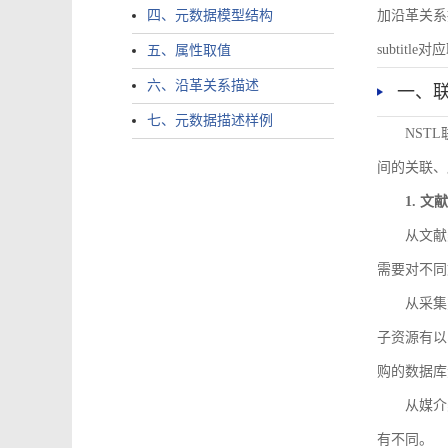
四、元数据模型结构
加沿革关系描述。
subtitle对应
五、属性取值
六、沿革关系描述
一、
七、元数据描述样例
NST
间的关联、
1. 
从文献
需要对不同
从采集
子资源有以
购的数据库
从媒介
有不同。