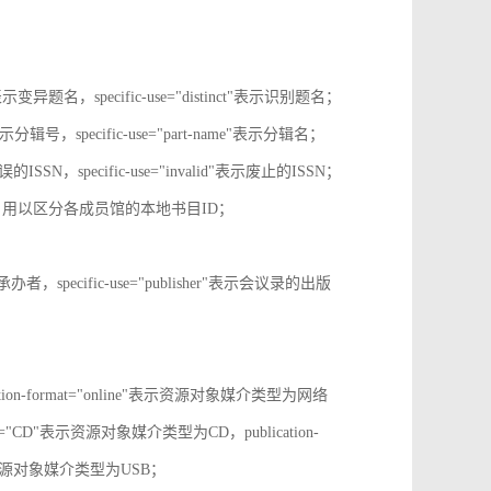
tive"表示变异题名，specific-use="distinct"表示识别题名；
-no"表示分辑号，specific-use="part-name"表示分辑名；
误的ISSN，specific-use="invalid"表示废止的ISSN；
ion-id，用以区分各成员馆的本地书目ID；
r"表示承办者，specific-use="publisher"表示会议录的出版
tion-format="online"表示资源对象媒介类型为网络
mat="CD"表示资源对象媒介类型为CD，publication-
表示表示资源对象媒介类型为USB；