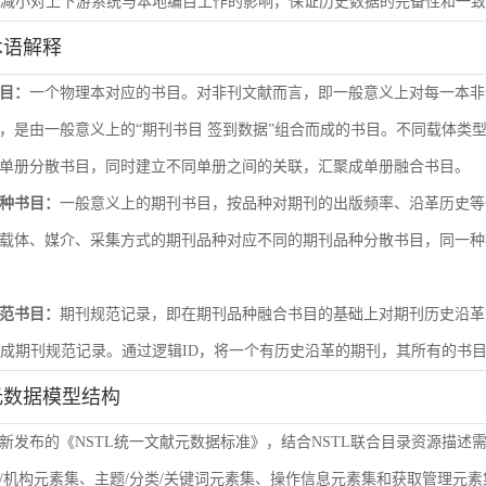
尽量减小对上下游系统与本地编目工作的影响，保证历史数据的完备性和一
术语解释
目：
一个物理本对应的书目。对非刊文献而言，即一般意义上对每一本非
，是由一般意义上的“期刊书目 签到数据”组合而成的书目。不同载体类
单册分散书目，同时建立不同单册之间的关联，汇聚成单册融合书目。
种书目：
一般意义上的期刊书目，按品种对期刊的出版频率、沿革历史等
载体、媒介、采集方式的期刊品种对应不同的期刊品种分散书目，同一种
范书目：
期刊规范记录，即在期刊品种融合书目的基础上对期刊历史沿革
形成期刊规范记录。通过逻辑ID，将一个有历史沿革的期刊，其所有的书
元数据模型结构
新发布的《NSTL统一文献元数据标准》，结合NSTL联合目录资源描述
/机构元素集、主题/分类/关键词元素集、操作信息元素集和获取管理元