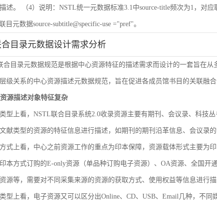
 （4）说明：NSTL统一元数据标准3.1中source-title频次为1，对应联目元数据sourc
联目元数据source-subtitle@specific-use ="pref"。
联合目录元数据设计需求分析
L联合目录元数据规范是根据中心资源特征的描述需求而设计的一套旨在
层级关系的中心资源描述元数据规范，旨在促进各成员馆书目的关联融合
文献资源描述对象特征复杂
类型上看，NSTL联合目录系统2.0收录资源主要有期刊、会议录、科
文献类型的资源的特征信息进行描述，如期刊的期刊沿革信息、会议录的
方式上看，中心之前资源工作的重点为印本保障，资源载体形式主要为印
印本方式订购的E-only资源（单品种订购电子资源）、OA资源、全国
资源等，需要对不同采集来源的资源的获取方式、使用权益等信息进行描
类型上看，电子资源又可以区分出Online、CD、USB、Email几种