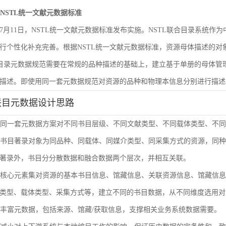
遵循NSTL统一文献元数据标准
6年7月11日，NSTL统一文献元数据标准发布实施。NSTL联合目录系统
行个性化补充完善。根据NSTL统一文献元数据标准，资源母体描述的
合目录元数据规范需要在常规的品种描述的基础上，建立基于单册的母体
描述。即使用同一套元数据规范对资源的品种和物理本信息分别进行描述
联目元数据设计思路
使用同一套元数据方案对不同书目层级、不同文献类型、不同载体类型、不
单册书目著录对象为同品种、同载体、同媒介类型、同采集方式的资源，同
著录外，书目分分散数据和融合数据两个层次，并相互关联。
通过核心元素集对资源的基本书目信息、馆藏信息、关联资源信息、馆藏信
类型、载体类型、采集方式等，建立不同的书目数据，从不同维度选用对
扩展丰富元数据，包括来源、馆藏/获取信息，支撑相关业务系统数据需要。