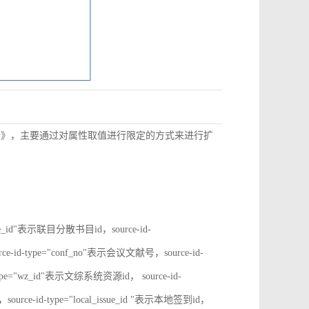
数据》，主要通过对属性取值进行限定的方式来进行扩
rate_id"表示联目分散书目id，source-id-
ce-id-type="conf_no"表示会议文献号，source-id-
type="wz_id"表示文综系统资源id， source-id-
ource-id-type="local_issue_id "表示本地签到id，