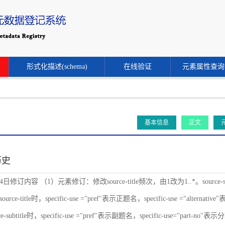
形式化描述(schema)
在线验证
元素属性查询
基本信息
正文
历史
24日修订内容 （1）元素修订：修改source-title频次，由1改为1..*。source-s
ce-title时，specific-use ="pref"表示正题名，specific-use ="alternat
-subtitle时，specific-use ="pref"表示副题名，specific-use="part-no