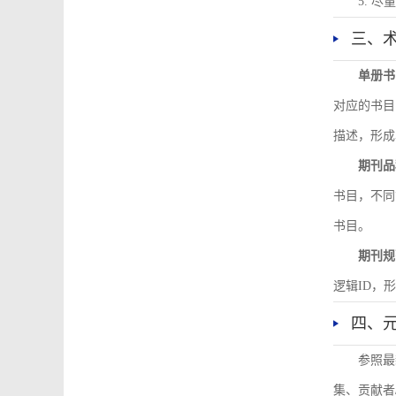
5. 
三、
单册书
对应的书目
描述，形成
期刊品
书目，不同
书目。
期刊规
逻辑ID，
四、
参照最
集、贡献者