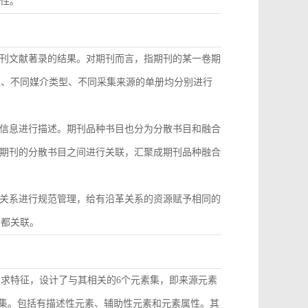
致性。
刊文献著录的结果。对期刊而言，指期刊的某一卷期
型、不同媒介类型、不同采集来源的单册均分别进行
信息进行描述。期刊品种书目也分为分散书目和融合
期刊的分散书目之间进行关联，汇聚成期刊品种融合
关系进行规范管理，给有沿革关系的资源赋予相同的
目都关联。
需求特征，设计了与其相关的6个元素集，即来源元素
素集。包括有描述性元素、辅助性元素和元素属性。其