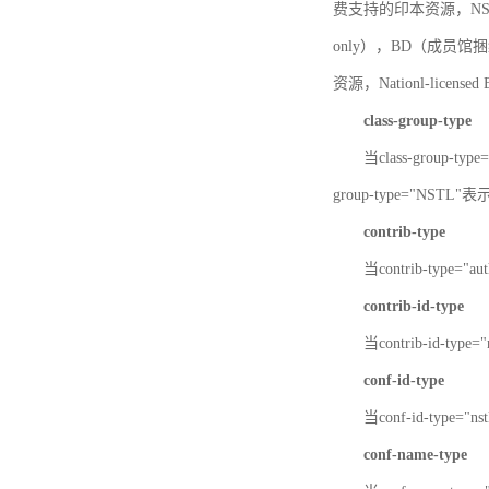
费支持的印本资源，NSTL-
only），BD（成员馆捆绑
资源，Nationl-licen
class-group-type
当class-group-
group-type="NST
contrib-type
当contrib-type="
contrib-id-type
当contrib-id-ty
conf-id-type
当conf-id-type=
conf-name-type