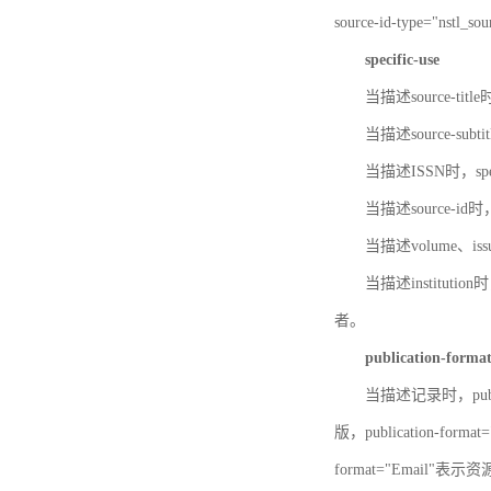
source-id-type="nst
specific-use
当描述source-title
当描述source-subti
当描述ISSN时，speci
当描述source-id
当描述volume、iss
当描述institution
者。
publication-forma
当描述记录时，publi
版，publication-fo
format="Email"表