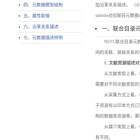
四、元数据模型结构
加沿革关系描述。 （4）说明：N
subtitle对应联目元数据sourc
五、属性取值
六、沿革关系描述
一、联合目录
七、元数据描述样例
NSTL联合目录
间的关联、层级关系的
1. 文献资源描述
从文献类型上看，
需要对不同文献类型的
从采集方式上看，
子资源有以印本方式订
购的数据库资源等，需
从媒介类型上看，电
有不同。