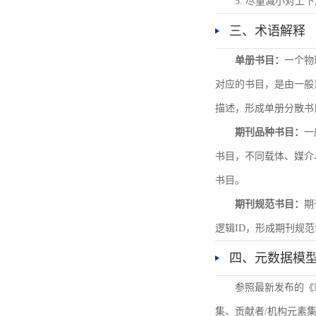
5. 尽量减小对
三、术语解释
单册书目：
一个物
对应的书目，是由一般
描述，形成单册分散书
期刊品种书目：
一
书目，不同载体、媒介
书目。
期刊规范书目：
期
逻辑ID，形成期刊规
四、元数据模
参照最新发布的《
集、贡献者/机构元素