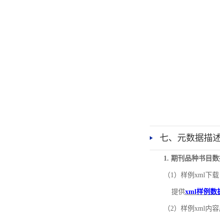
七、元数据描
1. 期刊品种书目
（1）样例xml下载
提供
xml样例数
（2）样例xml内