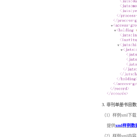
3. 非刊单册书目
（1）样例xml下载
提供
xml样例数
（2）样例xml内