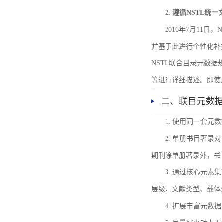
2. 遵循NSTL统
2016年7月11
并基于此进行个性化补
NSTL联合目录元数
等进行详细描述。即使
二、联目元数
1. 使用同一套
2. 单册书目著
期刊除单册著录外，书
3. 通过核心元
层级、文献类型、载体
4. 扩展丰富元