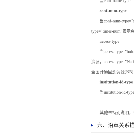
当conf-name-typ
conf-num-type
当conf-num-typ
type="times-num
access-type
当access-type="
资源，access-type="Nat
全国开通回溯资源(NB)，ac
institution-id-type
当institution-id
其他未特别说明，
六、沿革关系