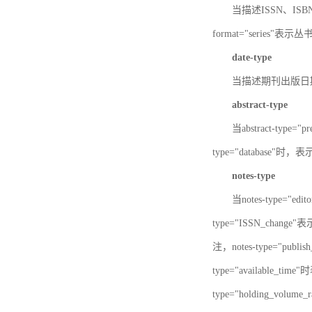
当描述ISSN、ISBN时，
format="series"表示丛
date-type
当描述期刊出版日期时，d
abstract-type
当abstract-type=
type="database"
notes-type
当notes-type="ed
type="ISSN_chang
注，notes-type="pu
type="available_
type="holding_v