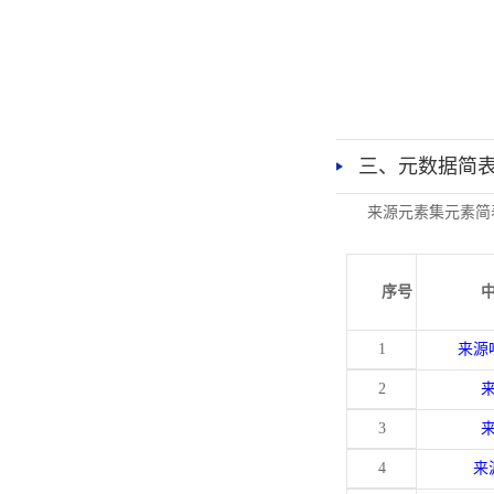
三、元数据简
来源元素集元素简
序号
1
来源
2
3
4
来