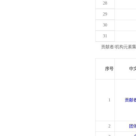
28
29
30
31
贡献者/机构元素
序号
中
1
贡献
2
团