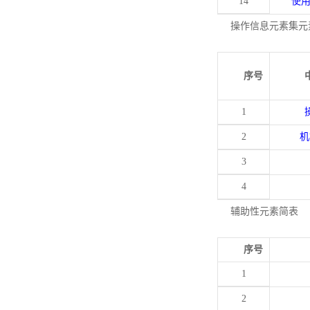
14
使
操作信息元素集元
序号
1
2
机
3
4
辅助性元素简表
序号
1
2