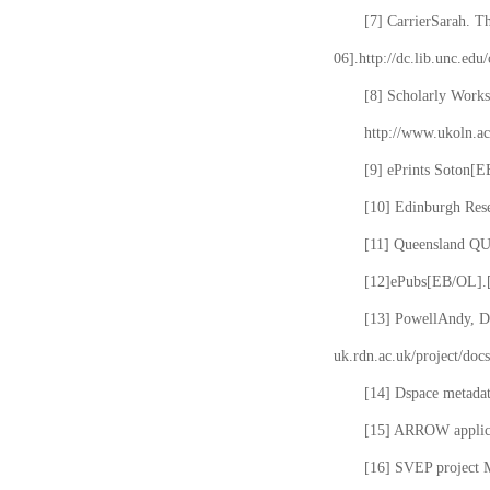
[7] CarrierSarah. T
06].http://dc.lib.unc.edu
[8] Scholarly Works
http://www.ukoln.ac
[9] ePrints Soton[E
[10] Edinburgh Rese
[11] Queensland QUT
[12]ePubs[EB/OL].[2
[13] PowellAndy, Da
uk.rdn.ac.uk/project/docs
[14] Dspace metada
[15] ARROW applicat
[16] SVEP project 