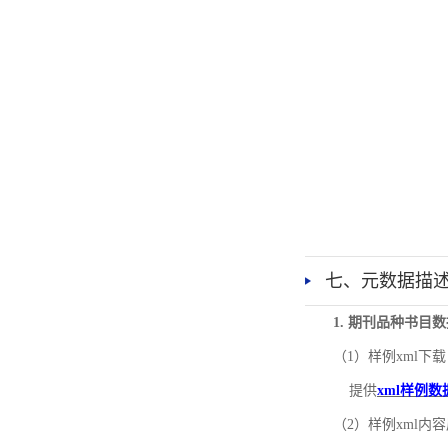
七、元数据描
1. 期刊品种书目
（1）样例xml下载
提供
xml样例数
（2）样例xml内