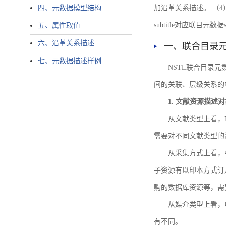
四、元数据模型结构
加沿革关系描述。 （4）说明：N
subtitle对应联目元数据sourc
五、属性取值
六、沿革关系描述
一、联合目录
七、元数据描述样例
NSTL联合目录
间的关联、层级关系的
1. 文献资源描述
从文献类型上看，
需要对不同文献类型的
从采集方式上看，
子资源有以印本方式订
购的数据库资源等，需
从媒介类型上看，电
有不同。