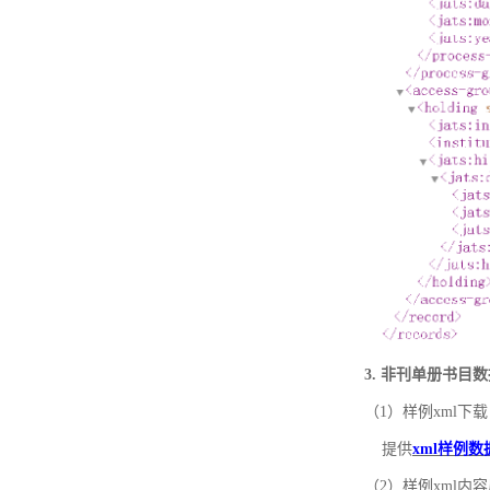
3. 非刊单册书目
（1）样例xml下载
提供
xml样例数
（2）样例xml内