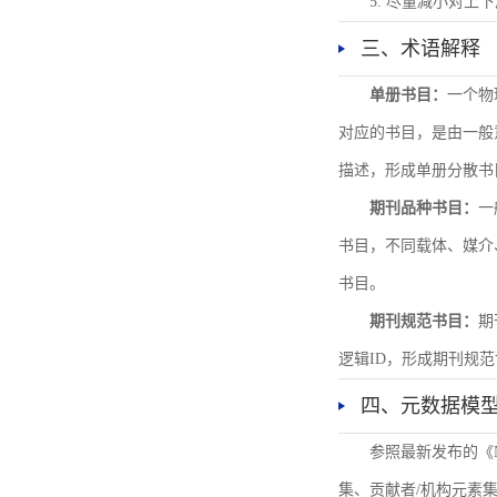
5. 尽量减小对
三、术语解释
单册书目：
一个物
对应的书目，是由一般
描述，形成单册分散书
期刊品种书目：
一
书目，不同载体、媒介
书目。
期刊规范书目：
期
逻辑ID，形成期刊规
四、元数据模
参照最新发布的《
集、贡献者/机构元素