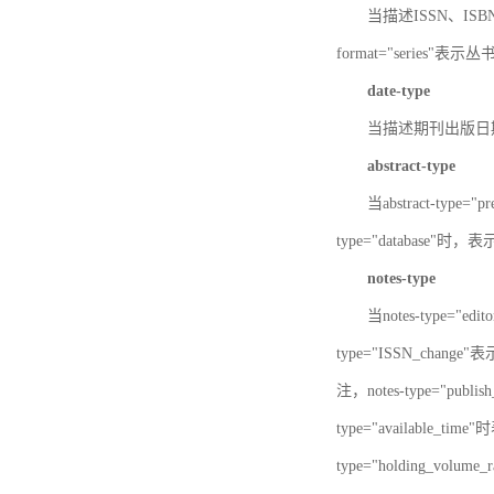
当描述ISSN、ISBN时，
format="series"表示丛
date-type
当描述期刊出版日期时，d
abstract-type
当abstract-type=
type="database"
notes-type
当notes-type="ed
type="ISSN_chang
注，notes-type="pu
type="available_
type="holding_v