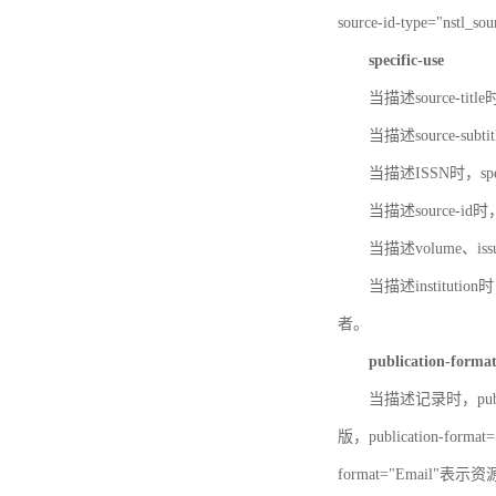
source-id-type="nst
specific-use
当描述source-title
当描述source-subti
当描述ISSN时，speci
当描述source-id
当描述volume、iss
当描述institution
者。
publication-forma
当描述记录时，publi
版，publication-fo
format="Email"表