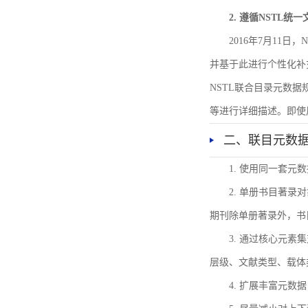
2. 遵循NSTL统
2016年7月11
并基于此进行个性化补
NSTL联合目录元数
等进行详细描述。即使
二、联目元数
1. 使用同一套
2. 单册书目著
期刊除单册著录外，书
3. 通过核心元
层级、文献类型、载体
4. 扩展丰富元