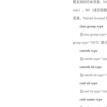
费支持的印本资源，NSTL-
only），BD（成员馆捆绑
资源，Nationl-licen
class-group-type
当class-group-
group-type="NST
contrib-type
当contrib-type="
contrib-id-type
当contrib-id-ty
conf-id-type
当conf-id-type=
conf-name-type