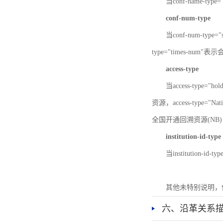
当conf-name-typ
conf-num-type
当conf-num-typ
type="times-num
access-type
当access-type="
资源，access-type="Nat
全国开通回溯资源(NB)，ac
institution-id-type
当institution-id
其他未特别说明，
六、沿革关系