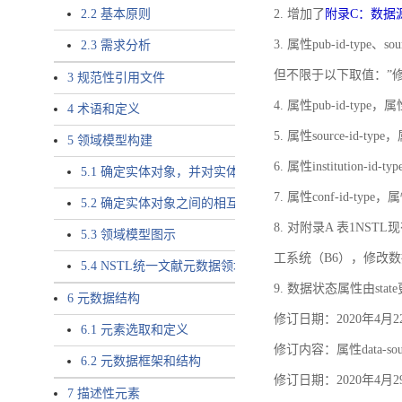
2.2 基本原则
2. 增加了
附录C：数据
3. 属性pub-id-type、so
2.3 需求分析
但不限于以下取值：”
3 规范性引用文件
4. 属性pub-id-type，
4 术语和定义
5. 属性source-id-ty
5 领域模型构建
6. 属性institution
5.1 确定实体对象，并对实体对象命名
7. 属性conf-id-ty
5.2 确定实体对象之间的相互关系，定义实体对象之间的
8. 对附录A 表1N
5.3 领域模型图示
工系统（B6），修改
5.4 NSTL统一文献元数据领域模型的验证
9. 数据状态属性由state
6 元数据结构
修订日期：2020年4月2
6.1 元素选取和定义
修订内容：属性data-
6.2 元数据框架和结构
修订日期：2020年4月2
7 描述性元素