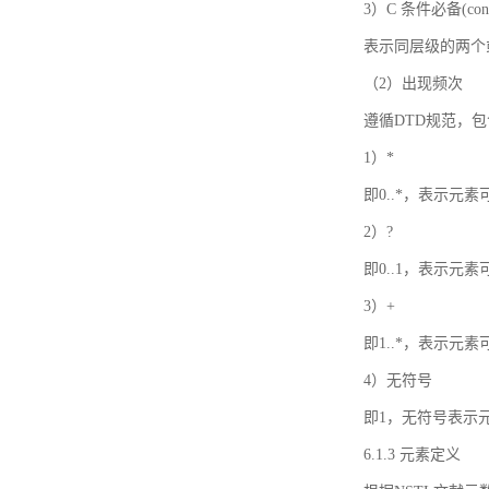
3）C 条件必备(condi
表示同层级的两个
（2）出现频次
遵循DTD规范，
1）*
即0..*，表示元
2）?
即0..1，表示元
3）+
即1..*，表示元
4）无符号
即1，无符号表示
6.1.3 元素定义