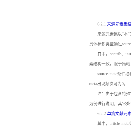
6.2.1
来源元素集
来源元素集以“本”
具体标识类型通过source
其中，contrib、
素结构一致。限于篇幅
source-meta条
meta出现频次可为0。
注：由于包含特殊字符s
为例进行说明。其它处
6.2.2
单篇文献元
其中，article-m