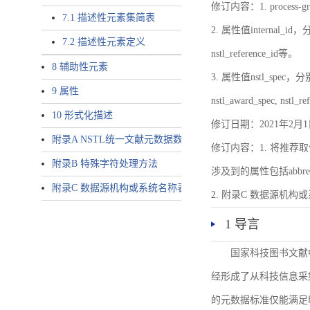
修订内容：1. proces
7.1 描述性元素集简表
2. 属性值internal_id，分别就
7.2 描述性元素定义
nstl_reference_id等。
8 辅助性元素
3. 属性值nstl_spec，分别就不同
9 属性
nstl_award_spec, nstl_
10 形式化描述
修订日期：2021年2月1
附录A NSTL统一文献元数据数据唯一标识符规则
修订内容：1. 将推荐取
附录B 特殊字符处理方法
涉及到的属性包括abbrev-typ
附录C 数据源机构或系统名称表
2. 附录C 数据源机构或系统
1 导言
国家科技图书文献
经形成了从科技信息采
的元数据标准仅能满足