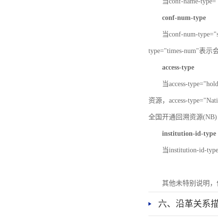
当conf-name-typ
conf-num-type
当conf-num-typ
type="times-num
access-type
当access-type="
资源，access-type="Nat
全国开通回溯资源(NB)，ac
institution-id-type
当institution-id
其他未特别说明，
六、沿革关系