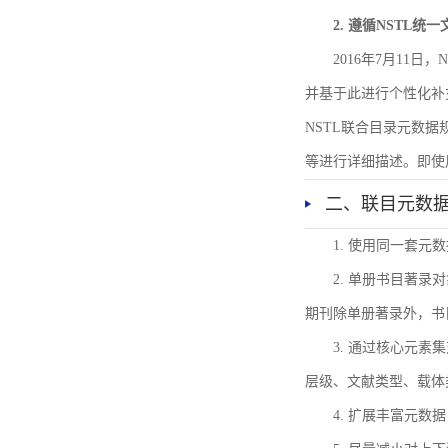
2. 遵循NSTL统
2016年7月11
并基于此进行个性化补
NSTL联合目录元数
等进行详细描述。即使
二、联目元数
1. 使用同一套
2. 单册书目著
期刊除单册著录外，书
3. 通过核心元
层级、文献类型、载体
4. 扩展丰富元