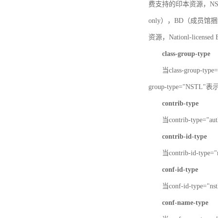
费支持的印本资源，NSTL-
only），BD（成员馆捆绑
资源，Nationl-licen
class-group-type
当class-group-
group-type="NST
contrib-type
当contrib-type="
contrib-id-type
当contrib-id-ty
conf-id-type
当conf-id-type=
conf-name-type