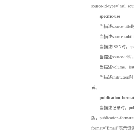
source-id-type="nst
specific-use
当描述source-title
当描述source-subti
当描述ISSN时，speci
当描述source-id
当描述volume、iss
当描述institution
者。
publication-forma
当描述记录时，publi
版，publication-fo
format="Email"表