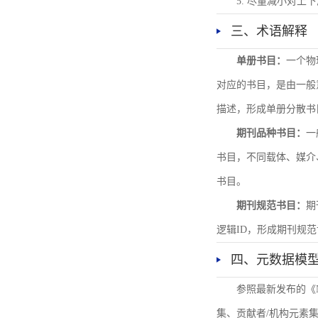
5. 尽量减小对
三、术语解释
单册书目：
一个物
对应的书目，是由一般
描述，形成单册分散书
期刊品种书目：
一
书目，不同载体、媒介
书目。
期刊规范书目：
期
逻辑ID，形成期刊规
四、元数据模
参照最新发布的《
集、贡献者/机构元素