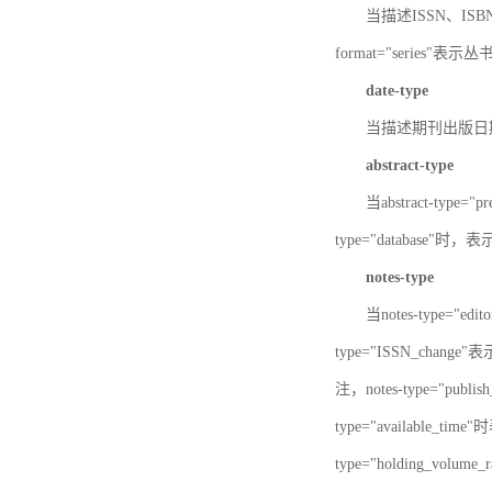
当描述ISSN、ISBN时，
format="series"表示丛
date-type
当描述期刊出版日期时，d
abstract-type
当abstract-type=
type="database"
notes-type
当notes-type="ed
type="ISSN_chang
注，notes-type="pu
type="available_
type="holding_v