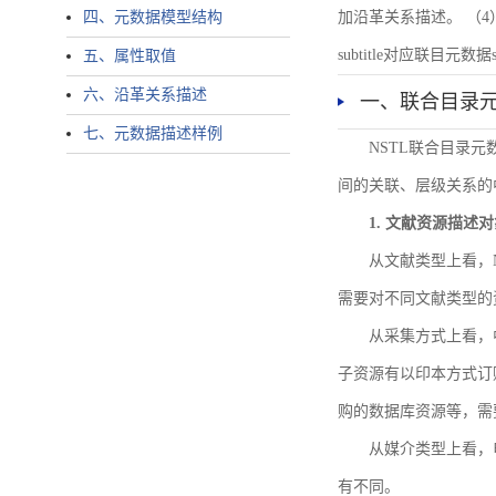
四、元数据模型结构
加沿革关系描述。 （4）说明：N
subtitle对应联目元数据sourc
五、属性取值
六、沿革关系描述
一、联合目录
七、元数据描述样例
NSTL联合目录
间的关联、层级关系的
1. 文献资源描述
从文献类型上看，
需要对不同文献类型的
从采集方式上看，
子资源有以印本方式订
购的数据库资源等，需
从媒介类型上看，电
有不同。