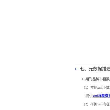
七、元数据描
1. 期刊品种书目
（1）样例xml下载
提供
xml样例数
（2）样例xml内