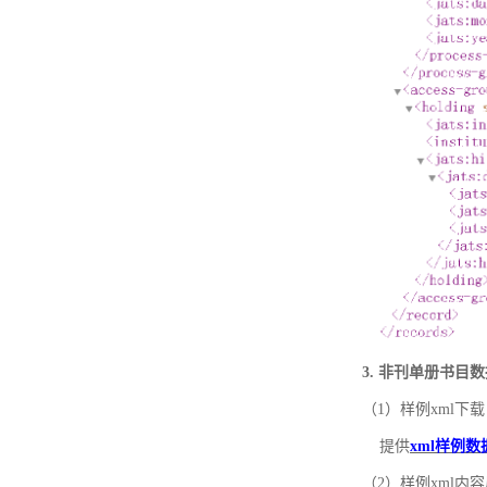
3. 非刊单册书目
（1）样例xml下载
提供
xml样例数
（2）样例xml内