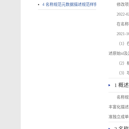
4 名称规范元数据描述规范样例
修改项
2022-0
在名称
2021-1
（1）在
述原始id
（2）
（3）
1 概述
名称规
丰富化描述
准独立成单