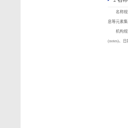
2 名
名称规
息等元素集
机构规
(notes)、