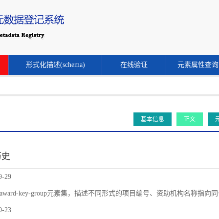
形式化描述(schema)
在线验证
元素属性查询
基本信息
正文
历史
9-29
award-key-group元素集，描述不同形式的项目编号、资助机构名称指
9-23