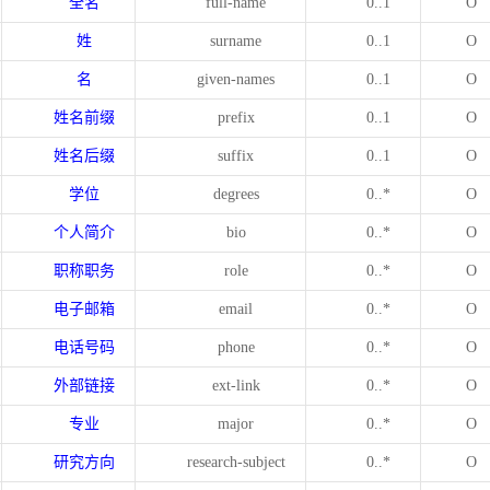
全名
full-name
0..1
O
姓
surname
0..1
O
名
given-names
0..1
O
姓名前缀
prefix
0..1
O
姓名后缀
suffix
0..1
O
学位
degrees
0..*
O
个人简介
bio
0..*
O
职称职务
role
0..*
O
电子邮箱
email
0..*
O
电话号码
phone
0..*
O
外部链接
ext-link
0..*
O
专业
major
0..*
O
研究方向
research-subject
0..*
O