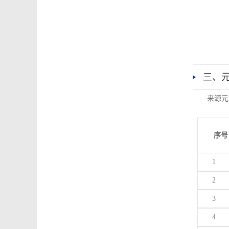
三、
来源元
序号
1
2
3
4