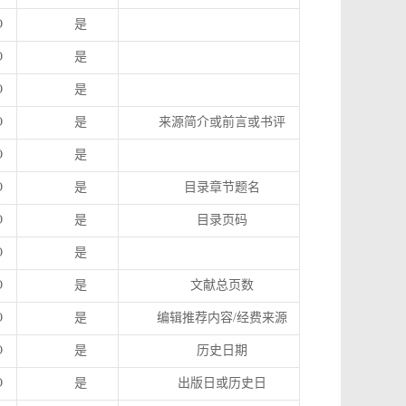
O
是
O
是
O
是
O
是
来源简介或前言或书评
O
是
O
是
目录章节题名
O
是
目录页码
O
是
O
是
文献总页数
O
是
编辑推荐内容
/
经费来源
O
是
历史日期
O
是
出版日或历史日