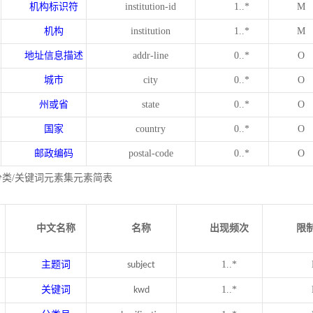
机构标识符
institution-id
1..*
M
机构
institution
1..*
M
地址信息描述
addr-line
0..*
O
城市
city
0..*
O
州或省
state
0..*
O
国家
country
0..*
O
邮政编码
postal-code
0..*
O
分类/关键词元素集元素简表
中文名称
名称
出现频次
限
主题词
1..*
subject
关键词
1..*
kwd