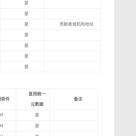
是
是
是
贡献者或机构地址
是
是
是
是
复用统一
制条件
备注
元数据
M
是
M
是