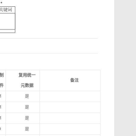
制
复用统一
备注
件
元数据
M
是
M
是
M
是
O
是