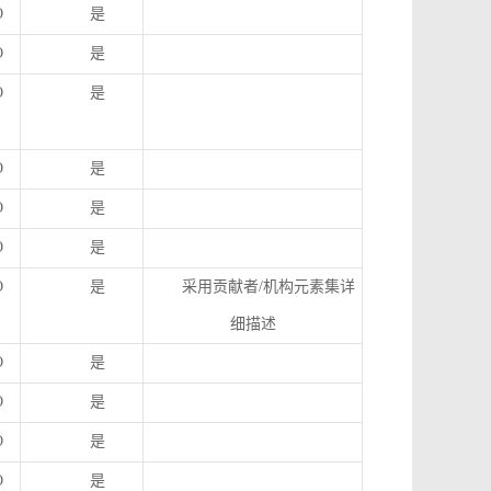
O
是
O
是
O
是
O
是
O
是
O
是
O
是
采用贡献者
/
机构元素集详
细描述
O
是
O
是
O
是
O
是