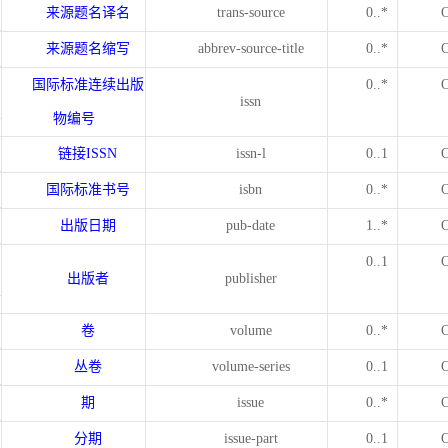
来源题名译名
trans-source
0..*
来源题名缩写
abbrev-source-title
0..*
国际标准连续出版
0..*
issn
物编号
链接
ISSN
issn-l
0..1
国际标准书号
isbn
0..*
出版日期
pub-date
1..*
0..1
出版者
publisher
卷
volume
0..*
丛卷
volume-series
0..1
期
issue
0..*
分期
issue-part
0..1