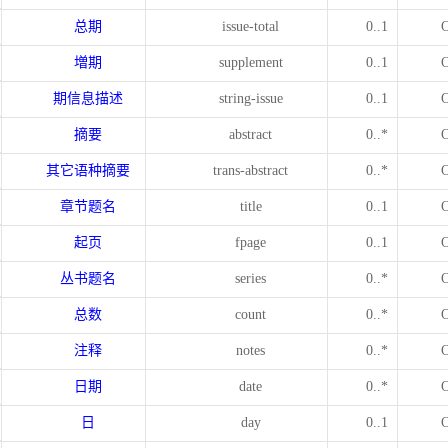
总期
issue-total
0..1
増期
supplement
0..1
期信息描述
string-issue
0..1
摘要
abstract
0..*
其它语种摘要
trans-abstract
0..*
章节题名
title
0..1
起页
fpage
0..1
丛书题名
series
0..*
总数
count
0..*
注释
notes
0..*
日期
date
0..*
日
day
0..1