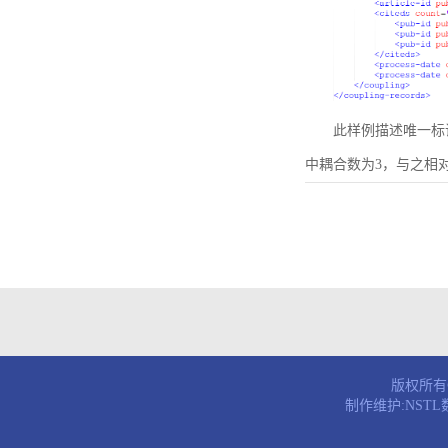
此样例描述唯一标识符为B
中耦合数为3，与之相
版权所有© 
制作维护:NST