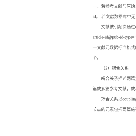
一。若参考文献与原始文献
id。 若文献数据库中
文献被引频次通过c
article-id@pub-id
一文献元数据标准格式
个。
（2）耦合关系
耦合关系描述两篇
篇或多篇参考文献，或
耦合关系以coupl
节点的元素包括两篇施