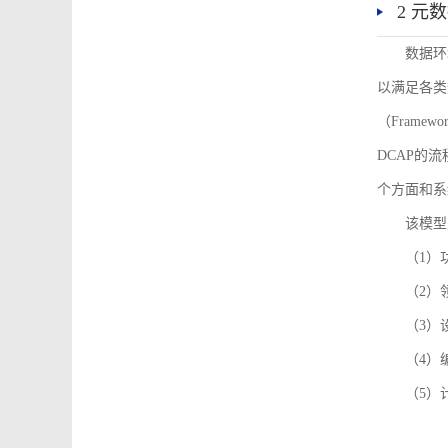
2 元
数据环
以满足各类
（Framew
DCAP的
个方面和系
该模型
（1）
（2）
（3）
（4）
（5）