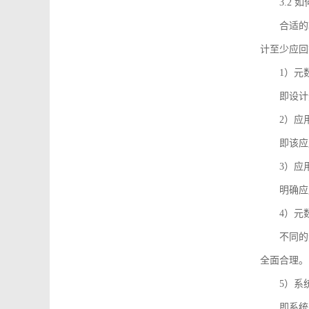
3.2
合适的
计至少应回
1）元
即设计
2）应
即该应
3）应
明确应
4）元
不同的
全面合理。
5）系
即系统