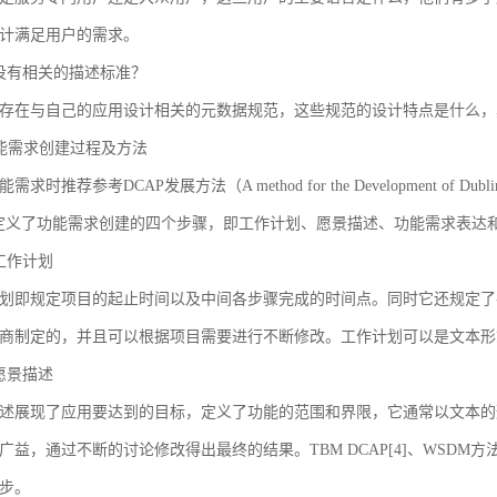
计满足用户的需求。
没有相关的描述标准？
存在与自己的应用设计相关的元数据规范，这些规范的设计特点是什么，
 功能需求创建过程及方法
求时推荐参考DCAP发展方法（A method for the Development of Dublin Core
AP定义了功能需求创建的四个步骤，即工作计划、愿景描述、功能需求表
工作计划
划即规定项目的起止时间以及中间各步骤完成的时间点。同时它还规定了
商制定的，并且可以根据项目需要进行不断修改。工作计划可以是文本形
愿景描述
述展现了应用要达到的目标，定义了功能的范围和界限，它通常以文本的
广益，通过不断的讨论修改得出最终的结果。TBM DCAP[4]、WSDM方法
步。