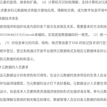
元素的复用、继承和扩展。（4）计算机可识别和理解，支持计算机对元
合上述要求的元数据格式将能方便地应用，理解和交换，成为数字信息环境
 元数据技术体系
放地描述和组织信息内容的各个层次及其相互关系，需要基本的方法和技
SO10646(UCS)/Unicode来编码，实现底层数据编码的一致性。（
。（3）对信息单元的内容、结构、格式等由基于XML的标记技术进行定
统中登记，登记系统通过开放平台提供元数据格式及相应元数据体系的公
别元数据的结构和语义。
 设计元数据的人员要求
证元数据设计的有效性和可用性，在设计元数据时具体项目的负责人应全
并勾画领域模型，为元数据的设计打下良好基础。元数据设计人员要在领
设计。信息技术人员要熟悉资源描述规则和形式化描述语言等。参与元数
应能理解互联网的相关概念和理论，数据管理人员应对各元数据的结构和