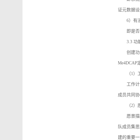
证元数据设
6）有
即是否
3.3
创建功能需
Me4DC
（1）
工作计
成员共同协
（2）
愿景描
队成员集思
建的重要一