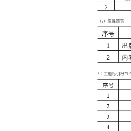
（2）属性简表
3.2 主题标引根节