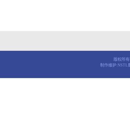
版权所有© 
制作维护:NST