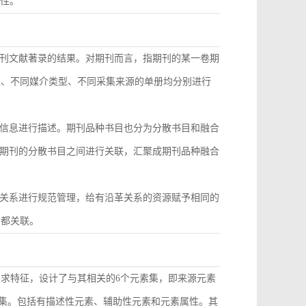
致性。
刊文献著录的结果。对期刊而言，指期刊的某一卷期
型、不同媒介类型、不同采集来源的单册均分别进行
信息进行描述。期刊品种书目也分为分散书目和融合
期刊的分散书目之间进行关联，汇聚成期刊品种融合
关系进行规范管理，给有沿革关系的资源赋予相同的
目都关联。
需求特征，设计了与其相关的6个元素集，即来源元素
素集。包括有描述性元素、辅助性元素和元素属性。其