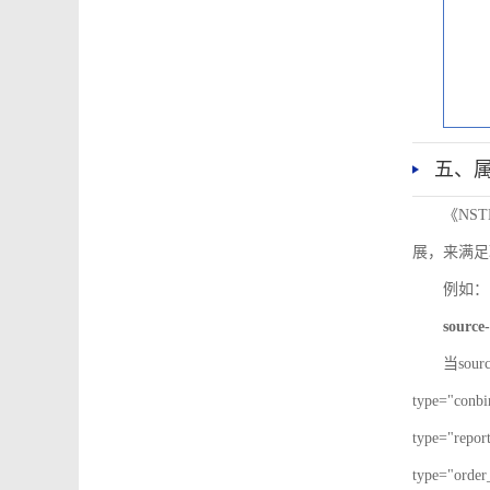
五、
《NS
展，来满足
例如：
source-
当sour
type="co
type="re
type="ord