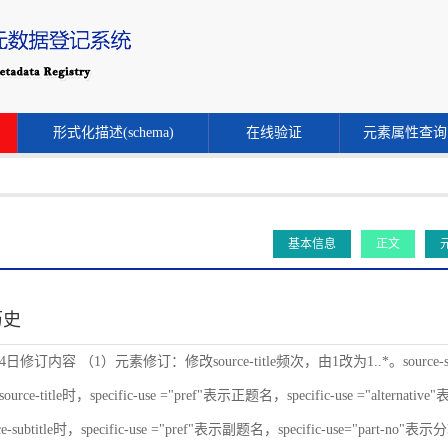
形式化描述(schema)
在线验证
元素属性查询
基本信息
正文
历史
24日修订内容 （1）元素修订：修改source-title频次，由1改为1..*。source-s
ce-title时，specific-use ="pref"表示正题名，specific-use ="alternat
-subtitle时，specific-use ="pref"表示副题名，specific-use="part-no