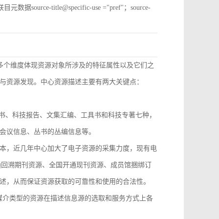
e-title@specific-use ="pref"；source-
从多个维度体现资源对象所涉及的特征属性以及它们之
与资源发现。中心资源描述主要有两大关键点：
技丛书、科技报告、文集汇编、工具书和科技专著七种，
会议信息、丛书的丛编信息等。
本，近几年中心加大了电子资源的采集力度，现有电
开通回溯期刊资源、全国开通现刊资源、成员馆捆绑订
述，从而保证资源获取的可靠性和使用的合法性。
，不同媒介类型的资源在描述信息源的选取和服务方式上各