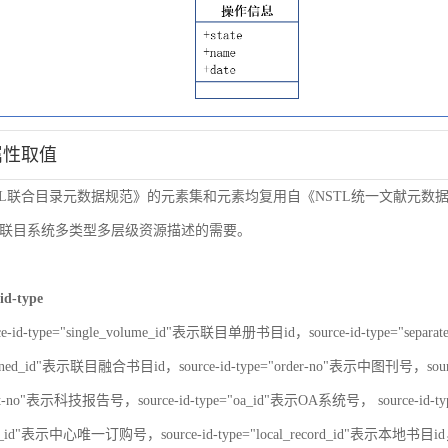
属性取值
TL联合目录元数据规范》的元素集和元素均复用自《NSTL统一文献元
联目系统多类型多层级资源描述的需要。
id-type
ce-id-type="single_volume_id"表示联目单册书目id，source-id-type="sepa
nbined_id"表示联目融合书目id，source-id-type="order-no"表示中图刊号，sour
port-no"表示科技报告号，source-id-type="oa_id"表示OA系统号， source-id-
er_id"表示中心唯一订购号，source-id-type="local_record_id"表示本地书目id，s