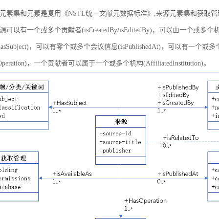
元素集和元素是复用《NSTL统一文献元数据标准》,来源元素集和获取
以有一个或多个贡献者(isCreatedBy/isEditedBy)，可以由一个或多个机
asSubject)，可以有零个或多个会议信息(isPublishedAt)，可以有一个或
peration)，一个贡献者可以属于一个或多个机构(AffiliatedInstitution)。