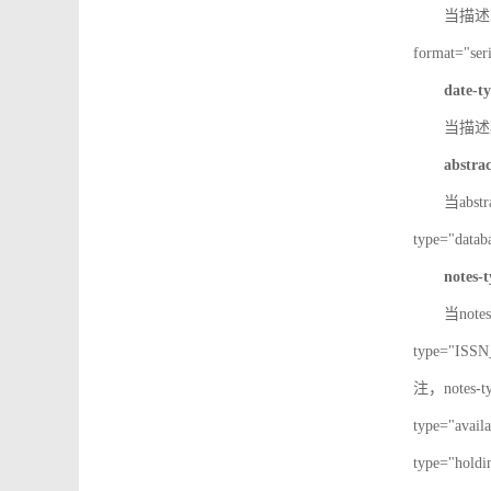
当描述IS
format="
date-t
当描述期
abstra
当abst
type="d
notes-
当note
type="IS
注，notes-
type="av
type="h