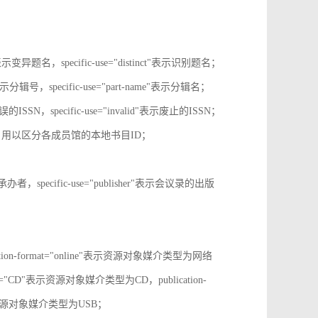
tive"表示变异题名，specific-use="distinct"表示识别题名；
-no"表示分辑号，specific-use="part-name"表示分辑名；
误的ISSN，specific-use="invalid"表示废止的ISSN；
ion-id，用以区分各成员馆的本地书目ID；
r"表示承办者，specific-use="publisher"表示会议录的出版
tion-format="online"表示资源对象媒介类型为网络
mat="CD"表示资源对象媒介类型为CD，publication-
表示表示资源对象媒介类型为USB；