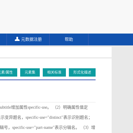
元数据注册
帮助
元素/属性
元素集
相关标准
形式化描述
ubtitle增加属性specific-use。 （2）明确属性值定
ive"表示变异题名，specific-use="distinct"表示识别题名；
"表示分辑号，specific-use="part-name"表示分辑名。 （3）增