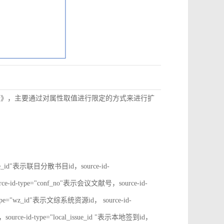
数据》，主要通过对属性取值进行限定的方式来进行扩
rate_id"表示联目分散书目id，source-id-
ce-id-type="conf_no"表示会议文献号，source-id-
type="wz_id"表示文综系统资源id， source-id-
ource-id-type="local_issue_id "表示本地签到id，