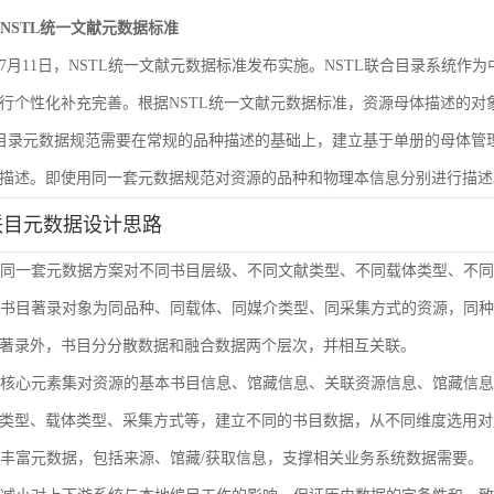
遵循NSTL统一文献元数据标准
6年7月11日，NSTL统一文献元数据标准发布实施。NSTL联合目录系统
行个性化补充完善。根据NSTL统一文献元数据标准，资源母体描述的
合目录元数据规范需要在常规的品种描述的基础上，建立基于单册的母体
描述。即使用同一套元数据规范对资源的品种和物理本信息分别进行描述
联目元数据设计思路
使用同一套元数据方案对不同书目层级、不同文献类型、不同载体类型、不
单册书目著录对象为同品种、同载体、同媒介类型、同采集方式的资源，同
著录外，书目分分散数据和融合数据两个层次，并相互关联。
通过核心元素集对资源的基本书目信息、馆藏信息、关联资源信息、馆藏信
类型、载体类型、采集方式等，建立不同的书目数据，从不同维度选用对
扩展丰富元数据，包括来源、馆藏/获取信息，支撑相关业务系统数据需要。