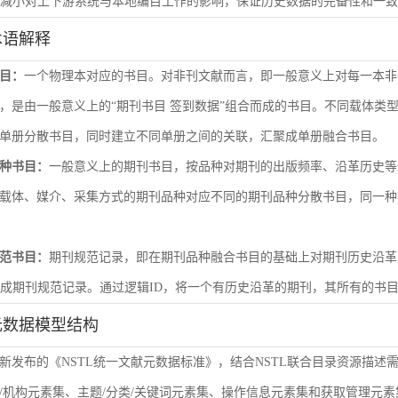
尽量减小对上下游系统与本地编目工作的影响，保证历史数据的完备性和一
术语解释
目：
一个物理本对应的书目。对非刊文献而言，即一般意义上对每一本非
，是由一般意义上的“期刊书目 签到数据”组合而成的书目。不同载体类
单册分散书目，同时建立不同单册之间的关联，汇聚成单册融合书目。
种书目：
一般意义上的期刊书目，按品种对期刊的出版频率、沿革历史等
载体、媒介、采集方式的期刊品种对应不同的期刊品种分散书目，同一种
范书目：
期刊规范记录，即在期刊品种融合书目的基础上对期刊历史沿革
形成期刊规范记录。通过逻辑ID，将一个有历史沿革的期刊，其所有的书
元数据模型结构
新发布的《NSTL统一文献元数据标准》，结合NSTL联合目录资源描述
/机构元素集、主题/分类/关键词元素集、操作信息元素集和获取管理元