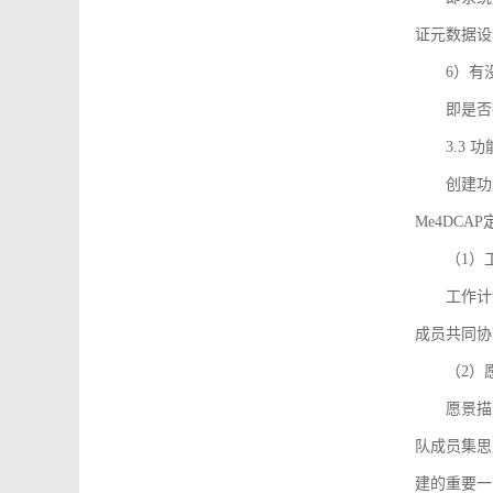
证元数据设
6）有
即是否
3.3
创建功能需
Me4DC
（1）
工作计
成员共同协
（2）
愿景描
队成员集思
建的重要一