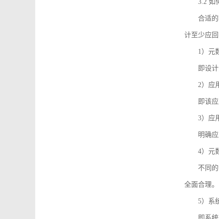
3.2
合适的
计至少应回
1）元
即设计
2）应
即该应
3）应
明确应
4）元
不同的
全面合理。
5）系
即系统