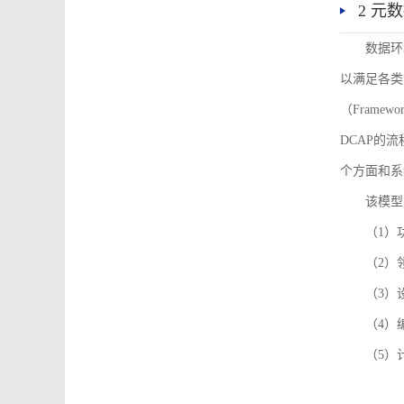
2 元
数据环
以满足各类
（Framew
DCAP的
个方面和系
该模型
（1）
（2）
（3）
（4）
（5）