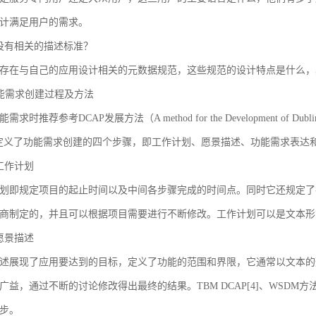
计满足用户的需求。
没有相关的描述标准？
存在与自己的应用设计相关的元数据规范，这些规范的设计特点是什么，
 功能需求创建过程及方法
求时推荐参考DCAP发展方法（A method for the Development of Dublin Core
AP定义了功能需求创建的四个步骤，即工作计划、愿景描述、功能需求表
工作计划
划即规定项目的起止时间以及中间各步骤完成的时间点。同时它还规定了
商制定的，并且可以根据项目需要进行不断修改。工作计划可以是文本形
愿景描述
述展现了应用要达到的目标，定义了功能的范围和界限，它通常以文本的
广益，通过不断的讨论修改得出最终的结果。TBM DCAP[4]、WSDM方法
步。