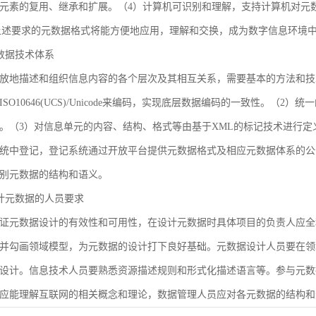
元素的复用、继承和扩展。（4）计算机可识别和理解，支持计算机对元
合上述要求的元数据格式将能方便地应用，理解和交换，成为数字信息环境
 元数据技术体系
放地描述和组织信息内容的各个层次及其相互关系，需要基本的方法和技
SO10646(UCS)/Unicode来编码，实现底层数据编码的一致性。（
。（3）对信息单元的内容、结构、格式等由基于XML的标记技术进行定
统中登记，登记系统通过开放平台提供元数据格式及相应元数据体系的公
别元数据的结构和语义。
 设计元数据的人员要求
证元数据设计的有效性和可用性，在设计元数据时具体项目的负责人应全
并勾画领域模型，为元数据的设计打下良好基础。元数据设计人员要在领
设计。信息技术人员要熟悉资源描述规则和形式化描述语言等。参与元数
应能理解互联网的相关概念和理论，数据管理人员应对各元数据的结构和