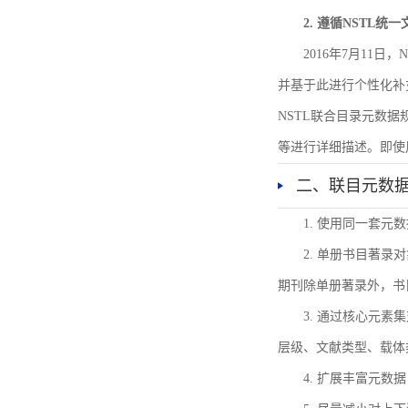
2. 遵循NSTL统
2016年7月11
并基于此进行个性化补
NSTL联合目录元数
等进行详细描述。即使
二、联目元数
1. 使用同一套
2. 单册书目著
期刊除单册著录外，书
3. 通过核心元
层级、文献类型、载体
4. 扩展丰富元