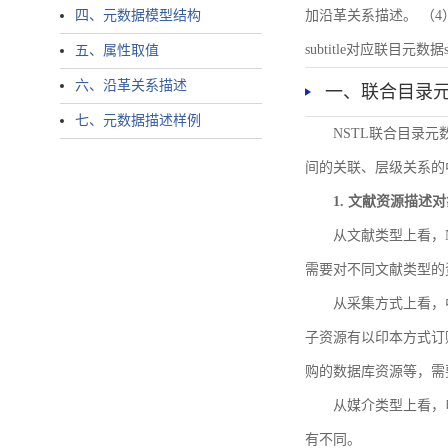
四、元数据模型结构
加沿革关系描述。 （4）说明：N
subtitle对应联目元数据sourc
五、属性取值
六、沿革关系描述
一、联合目录
七、元数据描述样例
NSTL联合目录
间的关联、层级关系的
1. 文献资源描述
从文献类型上看，
需要对不同文献类型的
从采集方式上看，
子资源有以印本方式订
购的数据库资源等，需
从媒介类型上看，电
有不同。