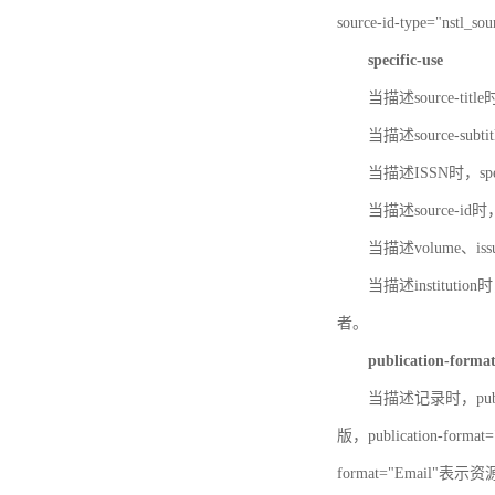
source-id-type="nst
specific-use
当描述source-title
当描述source-subti
当描述ISSN时，speci
当描述source-id
当描述volume、iss
当描述institution
者。
publication-forma
当描述记录时，publi
版，publication-fo
format="Email"表