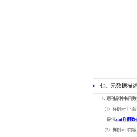
七、元数据描
1. 期刊品种书目
（1）样例xml下载
提供
xml样例数
（2）样例xml内