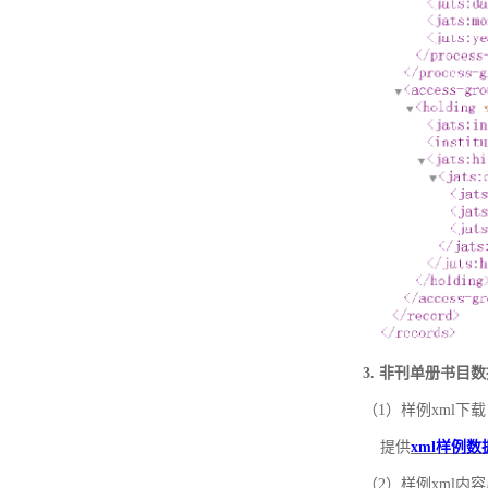
3. 非刊单册书目
（1）样例xml下载
提供
xml样例数
（2）样例xml内