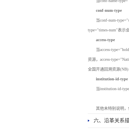
当conf-name-typ
conf-num-type
当conf-num-typ
type="times-num
access-type
当access-type="
资源，access-type="Nat
全国开通回溯资源(NB)，ac
institution-id-type
当institution-id
其他未特别说明，
六、沿革关系