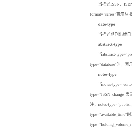
当描述ISSN、ISBN时，
format="series"表示丛
date-type
当描述期刊出版日期时，d
abstract-type
当abstract-type=
type="database"
notes-type
当notes-type="ed
type="ISSN_chang
注，notes-type="pu
type="available_
type="holding_v