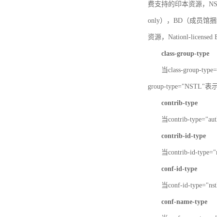
费支持的印本资源，NSTL-
only），BD（成员馆捆绑
资源，Nationl-licen
class-group-type
当class-group-
group-type="NST
contrib-type
当contrib-type="
contrib-id-type
当contrib-id-ty
conf-id-type
当conf-id-type=
conf-name-type