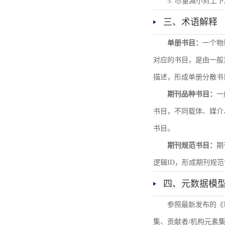
5. 尽量减小对
三、术语解释
单册书目：
一个物
对应的书目，是由一般
描述，形成单册分散书
期刊品种书目：
一
书目，不同载体、媒介
书目。
期刊规范书目：
期
逻辑ID，形成期刊规
四、元数据模
参照最新发布的《
集、贡献者/机构元素