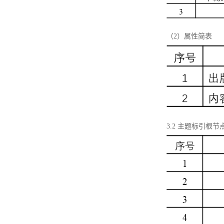
（2）属性简表
3.2 主题标引根节