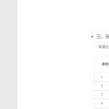
三、
来源元
序号
1
2
3
4