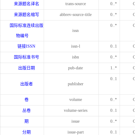
来源题名译名
trans-source
0..*
来源题名缩写
abbrev-source-title
0..*
国际标准连续出版
0..*
issn
物编号
链接
ISSN
issn-l
0..1
国际标准书号
isbn
0..*
出版日期
pub-date
1..*
0..1
出版者
publisher
卷
volume
0..*
丛卷
volume-series
0..1
期
issue
0..*
分期
issue-part
0..1