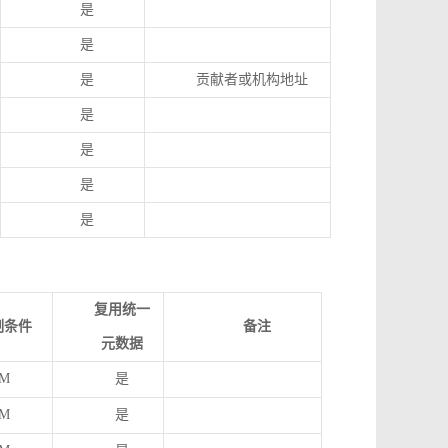
是
是
是
贡献者或机构地址
是
是
是
是
复用统一
制条件
备注
元数据
M
是
M
是