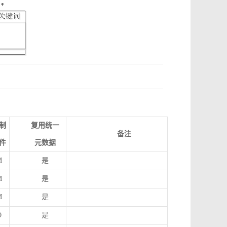
制
复用统一
备注
件
元数据
M
是
M
是
M
是
O
是