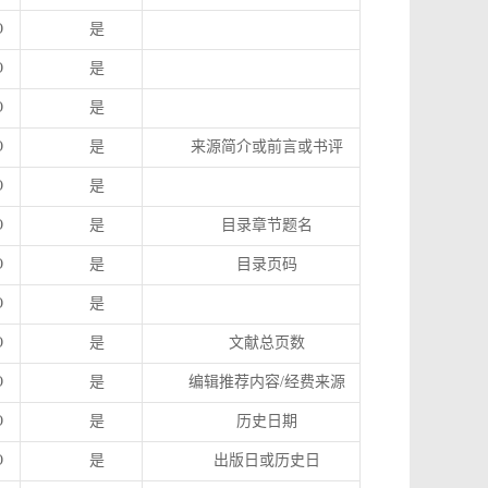
O
是
O
是
O
是
O
是
来源简介或前言或书评
O
是
O
是
目录章节题名
O
是
目录页码
O
是
O
是
文献总页数
O
是
编辑推荐内容
/
经费来源
O
是
历史日期
O
是
出版日或历史日