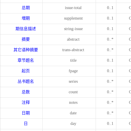
总期
issue-total
0..1
増期
supplement
0..1
期信息描述
string-issue
0..1
摘要
abstract
0..*
其它语种摘要
trans-abstract
0..*
章节题名
title
0..1
起页
fpage
0..1
丛书题名
series
0..*
总数
count
0..*
注释
notes
0..*
日期
date
0..*
日
day
0..1