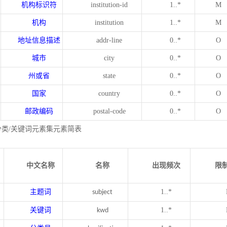
机构标识符
institution-id
1..*
M
机构
institution
1..*
M
地址信息描述
addr-line
0..*
O
城市
city
0..*
O
州或省
state
0..*
O
国家
country
0..*
O
邮政编码
postal-code
0..*
O
分类/关键词元素集元素简表
中文名称
名称
出现频次
限
主题词
1..*
subject
关键词
1..*
kwd