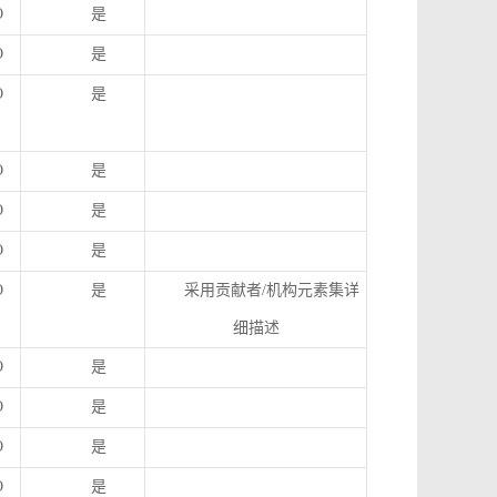
O
是
O
是
O
是
O
是
O
是
O
是
O
是
采用贡献者
/
机构元素集详
细描述
O
是
O
是
O
是
O
是