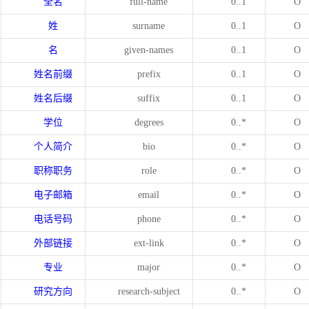
全名
full-name
0..1
O
姓
surname
0..1
O
名
given-names
0..1
O
姓名前缀
prefix
0..1
O
姓名后缀
suffix
0..1
O
学位
degrees
0..*
O
个人简介
bio
0..*
O
职称职务
role
0..*
O
电子邮箱
email
0..*
O
电话号码
phone
0..*
O
外部链接
ext-link
0..*
O
专业
major
0..*
O
研究方向
research-subject
0..*
O