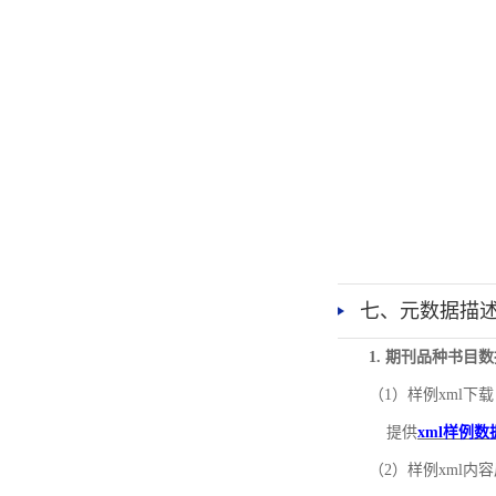
七、元数据描
1. 期刊品种书目
（1）样例xml下载
提供
xml样例数
（2）样例xml内