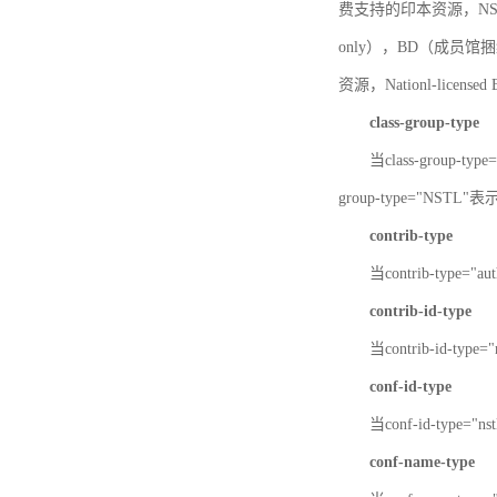
费支持的印本资源，NSTL-
only），BD（成员馆捆绑
资源，Nationl-licen
class-group-type
当class-group-
group-type="NST
contrib-type
当contrib-type="
contrib-id-type
当contrib-id-ty
conf-id-type
当conf-id-type=
conf-name-type