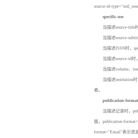
source-id-type="nst
specific-use
当描述source-title
当描述source-subti
当描述ISSN时，speci
当描述source-id
当描述volume、iss
当描述institution
者。
publication-forma
当描述记录时，publi
版，publication-fo
format="Email"表