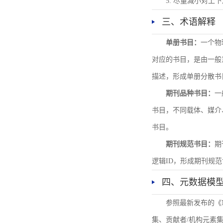
5. 尽量减小对
三、术语解释
单册书目：
一个物
对应的书目，是由一般
描述，形成单册分散书
期刊品种书目：
一
书目，不同载体、媒介
书目。
期刊规范书目：
期
逻辑ID，形成期刊规
四、元数据模
参照最新发布的《
集、贡献者/机构元素