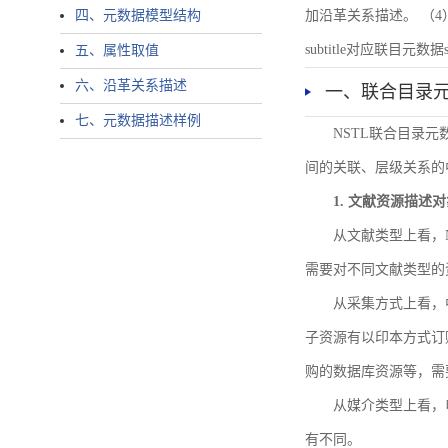
四、元数据模型结构
加沿革关系描述。 （4）说明：N
subtitle对应联目元数据sourc
五、属性取值
六、沿革关系描述
一、联合目录
七、元数据描述样例
NSTL联合目录
间的关联、层级关系的
1. 文献资源描述
从文献类型上看，
需要对不同文献类型的
从采集方式上看，
子资源有以印本方式订
购的数据库资源等，需
从媒介类型上看，电
有不同。