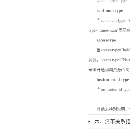
当conf-name-typ
conf-num-type
当conf-num-typ
type="times-num
access-type
当access-type="
资源，access-type="Nat
全国开通回溯资源(NB)，ac
institution-id-type
当institution-id
其他未特别说明，
六、沿革关系