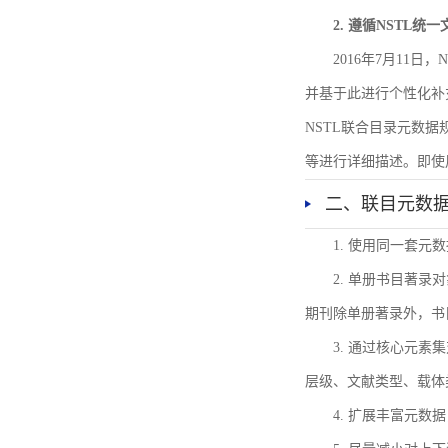
2. 遵循NSTL统
2016年7月11
并基于此进行个性化补
NSTL联合目录元数
等进行详细描述。即使
二、联目元数
1. 使用同一套
2. 单册书目著
期刊除单册著录外，书
3. 通过核心元
层级、文献类型、载体
4. 扩展丰富元