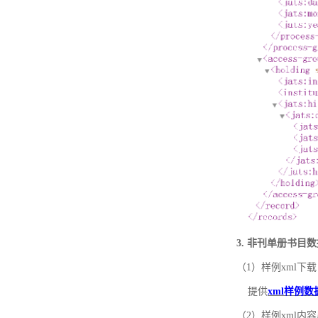
3. 非刊单册书目
（1）样例xml下载
提供
xml样例数
（2）样例xml内