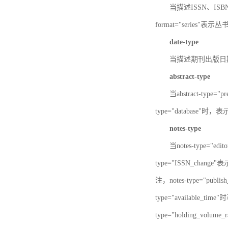
当描述ISSN、ISBN时，
format="series"表示丛
date-type
当描述期刊出版日期时，d
abstract-type
当abstract-type=
type="database"
notes-type
当notes-type="ed
type="ISSN_chang
注，notes-type="pu
type="available_
type="holding_v