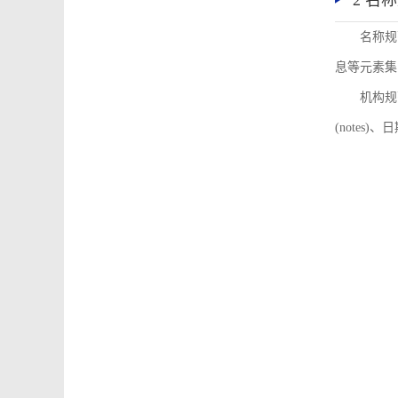
2 名
名称规
息等元素集
机构规
(notes)、