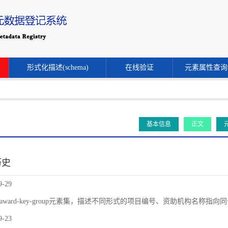
形式化描述(schema)
在线验证
元素属性查询
基本信息
正文
历史
9-29
award-key-group元素集，描述不同形式的项目编号、资助机构名称指
9-23