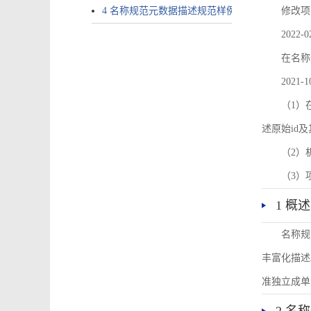
4 名称规范元数据描述规范样例
修改项
2022-0
在名称
2021-1
（1）在
述原始id
（2）
（3）
1 概述
名称规
丰富化描述
准独立成单