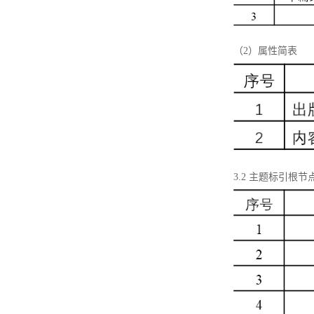
（2）属性简表
3.2 主题标引根节