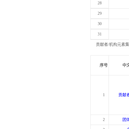
28
29
30
31
贡献者/机构元素
序号
中
1
贡献
2
团