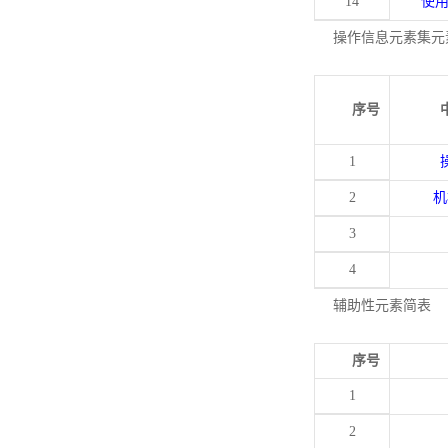
14
使
操作信息元素集元
序号
1
2
机
3
4
辅助性元素简表
序号
1
2