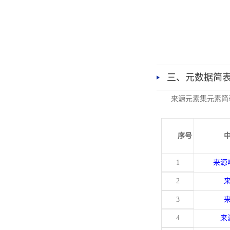
三、元数据简
来源元素集元素简
序号
1
来源
2
3
4
来