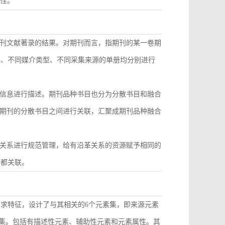
致性。
刊文献著录的结果。对期刊而言，指期刊的某一卷期
型、不同媒介类型、不同采集来源的单册均分别进行
信息进行描述。期刊品种书目也分为分散书目和融合
期刊的分散书目之间进行关联，汇聚成期刊品种融合
关系进行规范管理，给有沿革关系的资源赋予相同的
目都关联。
需求特征，设计了与其相关的6个元素集，即来源元素
素集。包括有描述性元素、辅助性元素和元素属性。其