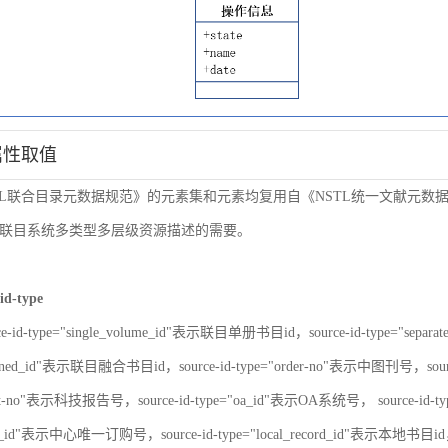
属性取值
TL联合目录元数据规范》的元素集和元素均复用自《NSTL统一文献元
联目系统多类型多层级资源描述的需要。
id-type
ce-id-type="single_volume_id"表示联目单册书目id，source-id-type="sepa
nbined_id"表示联目融合书目id，source-id-type="order-no"表示中图刊号，sour
port-no"表示科技报告号，source-id-type="oa_id"表示OA系统号， source-id-
er_id"表示中心唯一订购号，source-id-type="local_record_id"表示本地书目id，s