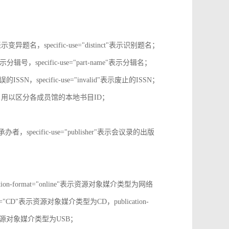
tive"表示变异题名，specific-use="distinct"表示识别题名；
-no"表示分辑号，specific-use="part-name"表示分辑名；
误的ISSN，specific-use="invalid"表示废止的ISSN；
ion-id，用以区分各成员馆的本地书目ID；
r"表示承办者，specific-use="publisher"表示会议录的出版
tion-format="online"表示资源对象媒介类型为网络
mat="CD"表示资源对象媒介类型为CD，publication-
表示表示资源对象媒介类型为USB；