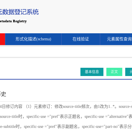
形式化描述(schema)
在线验证
元素属性查询
基本信息
正文
历史
24日修订内容 （1）元素修订：修改source-title频次，由1改为1..*。source-s
ce-title时，specific-use ="pref"表示正题名，specific-use ="alternat
-subtitle时，specific-use ="pref"表示副题名，specific-use="part-no