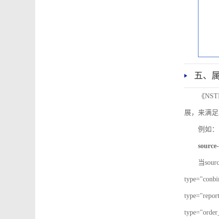
五、
《NS
展，来满足
例如：
source-
当sour
type="co
type="re
type="ord