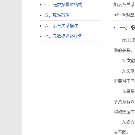
四、元数据模型结构
加沿革关系描述。
subtitle对应
五、属性取值
六、沿革关系描述
一、
七、元数据描述样例
NST
间的关联、
1. 
从文献
需要对不同
从采集
子资源有以
购的数据库
从媒介
有不同。