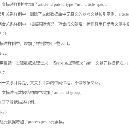
描述样例中增加了article-id pub-id-type="nstl_article_spec"。
被引关系样例中，删除了文献数据库中无原文的参考文献被引示例，article
耦合关系样例中，根据实际情况，耦合的文献唯一标识符用在参考文献中
2-21
描述样例中，增加了样例数据下载入口。
2-22
用反馈与实际数据处理需求，将ref-list出现频次与统一文献元数据标准3.
2-7
归一关系计算是引文关系计算的中间过程，不做数据交互。
文描述元数据结构图中增加了article-id-group。
修订了数据描述样例。
0-28
元数据增加了process-group元素集。