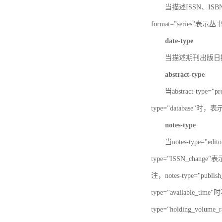
当描述ISSN、ISBN时，
format="series"表示丛
date-type
当描述期刊出版日期时，d
abstract-type
当abstract-type=
type="database"
notes-type
当notes-type="ed
type="ISSN_chang
注，notes-type="pu
type="available_
type="holding_v