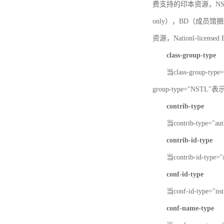
费支持的印本资源，NSTL-
only），BD（成员馆捆绑
资源，Nationl-licen
class-group-type
当class-group-
group-type="NST
contrib-type
当contrib-type="
contrib-id-type
当contrib-id-ty
conf-id-type
当conf-id-type=
conf-name-type