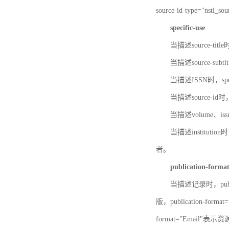
source-id-type="nst
specific-use
当描述source-title
当描述source-subti
当描述ISSN时，speci
当描述source-id
当描述volume、iss
当描述institution
者。
publication-forma
当描述记录时，publi
版，publication-fo
format="Email"表