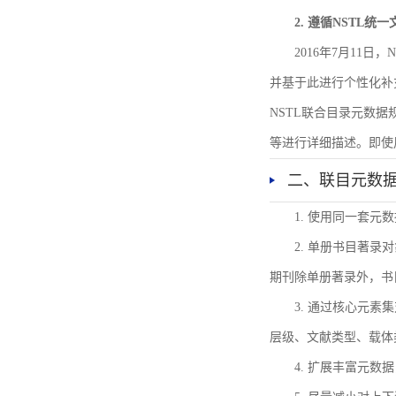
2. 遵循NSTL统
2016年7月11
并基于此进行个性化补
NSTL联合目录元数
等进行详细描述。即使
二、联目元数
1. 使用同一套
2. 单册书目著
期刊除单册著录外，书
3. 通过核心元
层级、文献类型、载体
4. 扩展丰富元