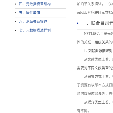
四、元数据模型结构
加沿革关系描述。 （4）说明：N
subtitle对应联目元数据sourc
五、属性取值
六、沿革关系描述
一、联合目录
七、元数据描述样例
NSTL联合目录
间的关联、层级关系的
1. 文献资源描述
从文献类型上看，
需要对不同文献类型的
从采集方式上看，
子资源有以印本方式订
购的数据库资源等，需
从媒介类型上看，电
有不同。