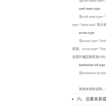
当conf-name-typ
conf-num-type
当conf-num-typ
type="times-num
access-type
当access-type="
资源，access-type="Nat
全国开通回溯资源(NB)，ac
institution-id-type
当institution-id
其他未特别说明，
六、沿革关系