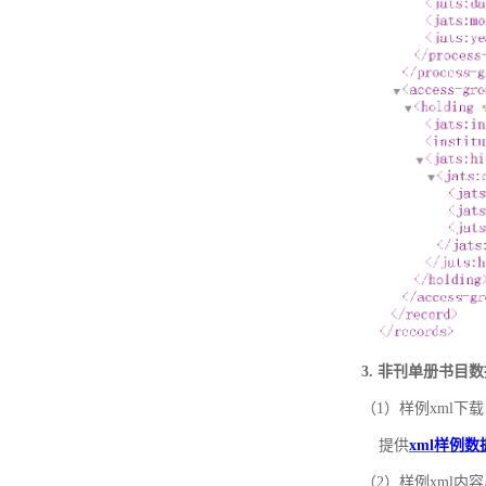
3. 非刊单册书目
（1）样例xml下载
提供
xml样例数
（2）样例xml内