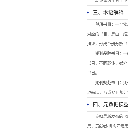
5. 尽量减小对
三、术语解释
单册书目：
一个物
对应的书目，是由一般
描述，形成单册分散书
期刊品种书目：
一
书目，不同载体、媒介
书目。
期刊规范书目：
期
逻辑ID，形成期刊规
四、元数据模
参照最新发布的《
集、贡献者/机构元素