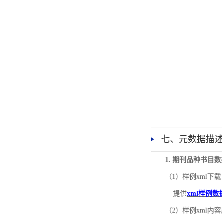
七、元数据描
1. 期刊品种书目
（1）样例xml下载
提供
xml样例数
（2）样例xml内