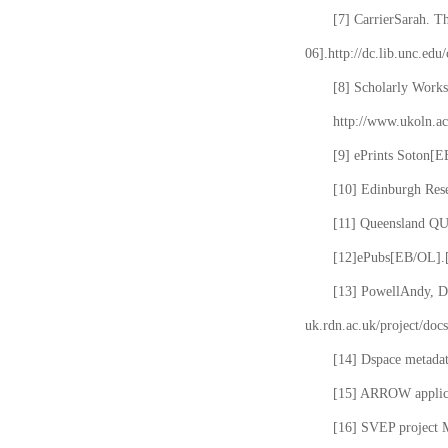
[7] CarrierSarah. T
06].http://dc.lib.unc.edu
[8] Scholarly Works
http://www.ukoln.ac
[9] ePrints Soton[E
[10] Edinburgh Rese
[11] Queensland QUT
[12]ePubs[EB/OL].[2
[13] PowellAndy, Da
uk.rdn.ac.uk/project/docs
[14] Dspace metada
[15] ARROW applicat
[16] SVEP project 