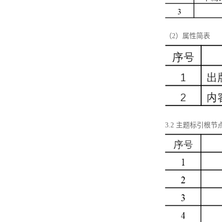
（2）属性简表
3.2 主题标引根节