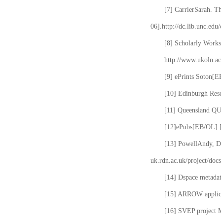
[7] CarrierSarah. T
06].http://dc.lib.unc.edu
[8] Scholarly Works
http://www.ukoln.ac
[9] ePrints Soton[E
[10] Edinburgh Rese
[11] Queensland QUT
[12]ePubs[EB/OL].[2
[13] PowellAndy, Da
uk.rdn.ac.uk/project/docs
[14] Dspace metada
[15] ARROW applicat
[16] SVEP project 