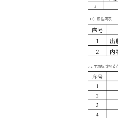
（2）属性简表
3.2 主题标引根节