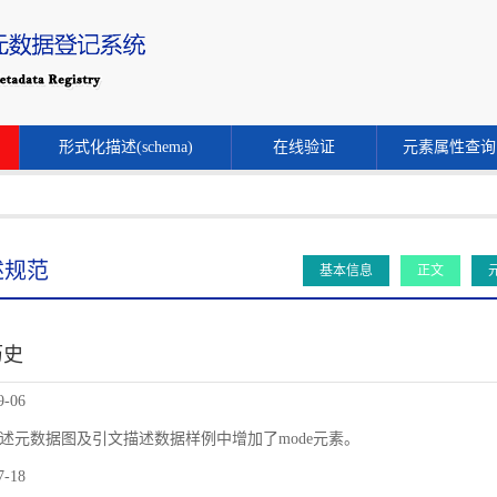
形式化描述(schema)
在线验证
元素属性查询
述规范
基本信息
正文
历史
9-06
述元数据图及引文描述数据样例中增加了mode元素。
7-18