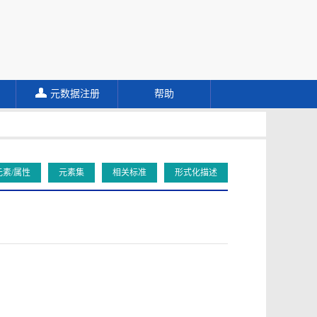
元数据注册
帮助
元素/属性
元素集
相关标准
形式化描述