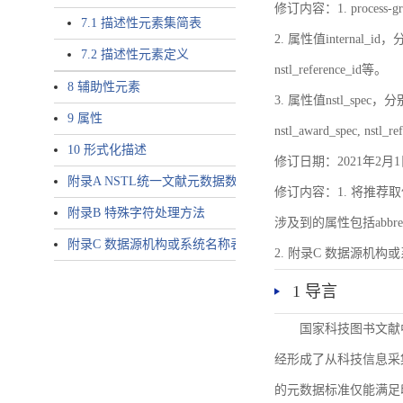
修订内容：1. proces
7.1 描述性元素集简表
2. 属性值internal_id，分别就
7.2 描述性元素定义
nstl_reference_id等。
8 辅助性元素
3. 属性值nstl_spec，分别就不同
9 属性
nstl_award_spec, nstl_
10 形式化描述
修订日期：2021年2月1
附录A NSTL统一文献元数据数据唯一标识符规则
修订内容：1. 将推荐取
附录B 特殊字符处理方法
涉及到的属性包括abbrev-typ
附录C 数据源机构或系统名称表
2. 附录C 数据源机构或系统
1 导言
国家科技图书文献
经形成了从科技信息采
的元数据标准仅能满足