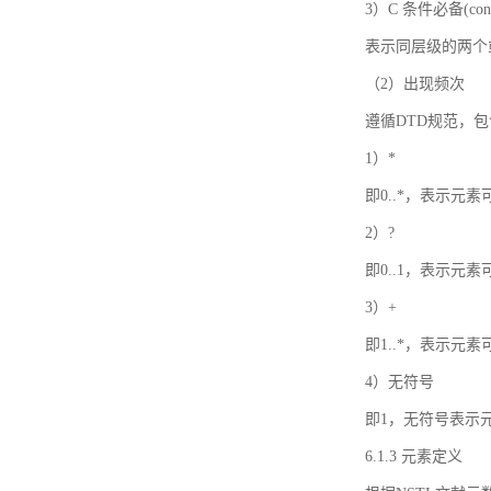
3）C 条件必备(condi
表示同层级的两个
（2）出现频次
遵循DTD规范，
1）*
即0..*，表示元
2）?
即0..1，表示元
3）+
即1..*，表示元
4）无符号
即1，无符号表示
6.1.3 元素定义