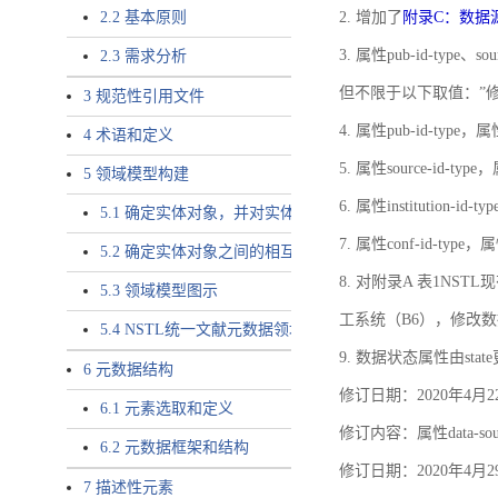
2.2 基本原则
2. 增加了
附录C：数据
3. 属性pub-id-type、so
2.3 需求分析
但不限于以下取值：”
3 规范性引用文件
4. 属性pub-id-type，
4 术语和定义
5. 属性source-id-ty
5 领域模型构建
6. 属性institution
5.1 确定实体对象，并对实体对象命名
7. 属性conf-id-ty
5.2 确定实体对象之间的相互关系，定义实体对象之间的
8. 对附录A 表1N
5.3 领域模型图示
工系统（B6），修改
5.4 NSTL统一文献元数据领域模型的验证
9. 数据状态属性由state
6 元数据结构
修订日期：2020年4月2
6.1 元素选取和定义
修订内容：属性data-
6.2 元数据框架和结构
修订日期：2020年4月2
7 描述性元素