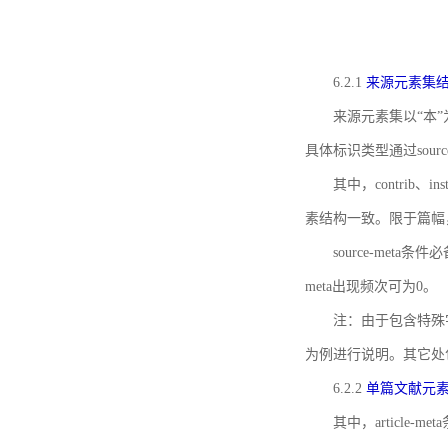
6.2.1
来源元素集
来源元素集以“本”
具体标识类型通过source
其中，contrib、
素结构一致。限于篇幅
source-meta条
meta出现频次可为0。
注：由于包含特殊字符s
为例进行说明。其它处
6.2.2
单篇文献元
其中，article-m