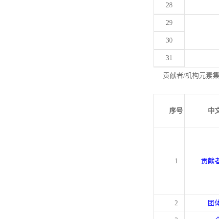
28
29
30
31
贡献者/机构元素
序号
中
1
贡献
2
团