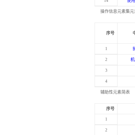
14
使
操作信息元素集元
序号
1
2
机
3
4
辅助性元素简表
序号
1
2