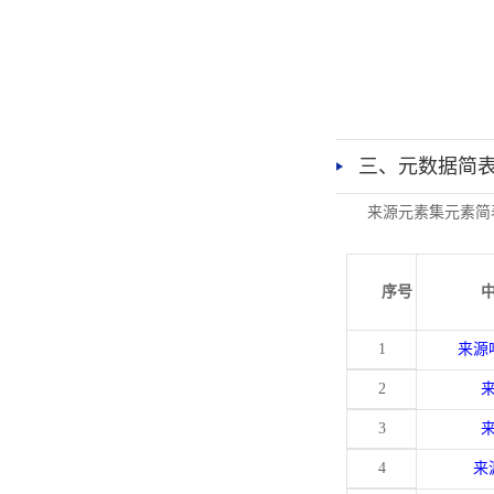
三、元数据简
来源元素集元素简
序号
1
来源
2
3
4
来