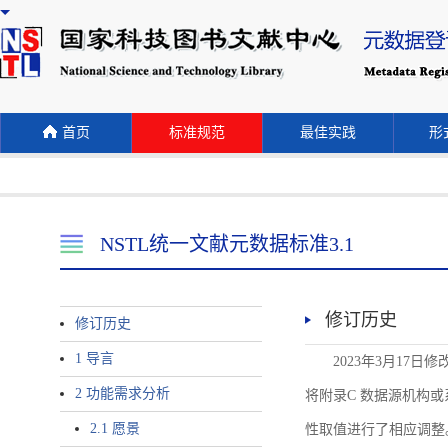
首页
标准规范
最佳实践
形式
NSTL统一文献元数据标准3.1
修订历史
修订历史
1 导言
2023年3月17日
2 功能需求分析
将附录C 数据源机构或系统名称
2.1 愿景
性取值进行了相应调整