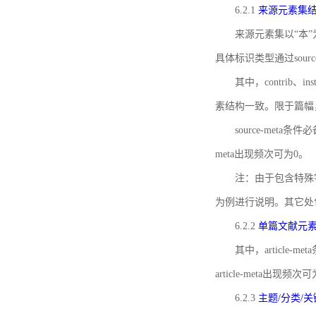
6.2.1
来源元素集
来源元素集以“本”
具体标识类型通过source
其中，contrib、
素结构一致。限于篇幅
source-meta条
meta出现频次可为0。
注：由于包含特殊字符s
为例进行说明。其它处
6.2.2
单篇文献元
其中，article-m
article-meta出现频次
6.2.3
主题/分类/