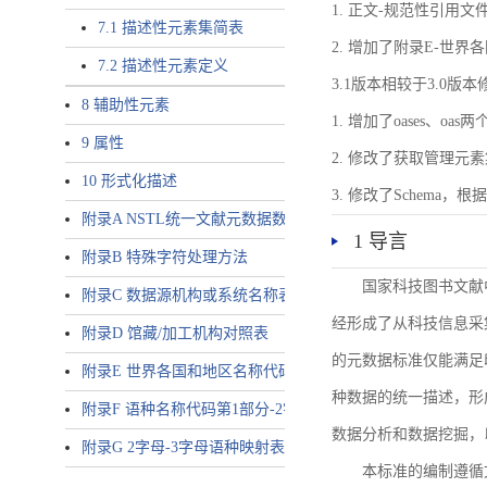
1. 正文-规范性引用文
7.1 描述性元素集简表
2. 增加了附录E-世
7.2 描述性元素定义
3.1版本相较于3.0版
8 辅助性元素
1. 增加了oases、oa
9 属性
2. 修改了获取管理元
10 形式化描述
3. 修改了Schem
附录A NSTL统一文献元数据数据唯一标识符规则
1 导言
附录B 特殊字符处理方法
国家科技图书文献
附录C 数据源机构或系统名称表
经形成了从科技信息采
附录D 馆藏/加工机构对照表
的元数据标准仅能满足
附录E 世界各国和地区名称代码-2字母代码（GB/T 2659-2000等
种数据的统一描述，形
附录F 语种名称代码第1部分-2字母代码（GB/T 4880.1-2005等同
数据分析和数据挖掘，
附录G 2字母-3字母语种映射表
本标准的编制遵循