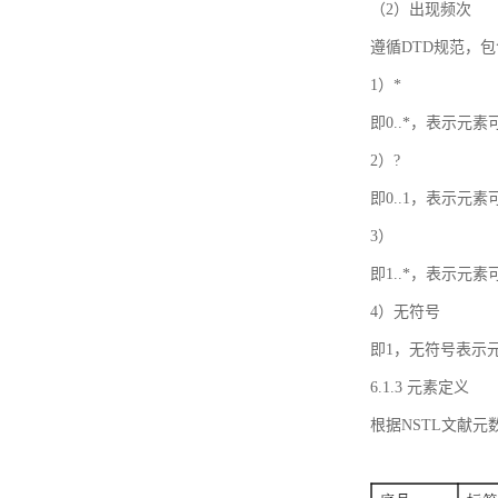
（2）出现频次
遵循DTD规范，
1）*
即0..*，表示元
2）?
即0..1，表示元
3）
即1..*，表示元
4）无符号
即1，无符号表示
6.1.3 元素定义
根据NSTL文献