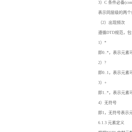
3）C 条件必备(condi
表示同层级的两个
（2）出现频次
遵循DTD规范，
1）*
即0..*，表示元
2）?
即0..1，表示元
3）+
即1..*，表示元
4）无符号
即1，无符号表示
6.1.3 元素定义