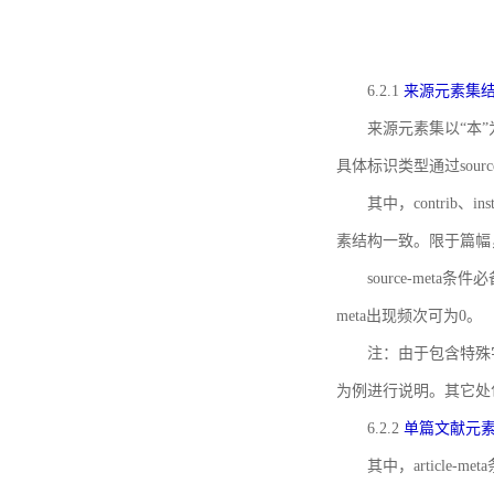
6.2.1
来源元素集
来源元素集以“本”
具体标识类型通过source
其中，contrib、
素结构一致。限于篇幅
source-meta条
meta出现频次可为0。
注：由于包含特殊字符s
为例进行说明。其它处
6.2.2
单篇文献元
其中，article-m