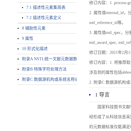
修订内容：1. proces
7.1 描述性元素集简表
2. 属性值internal_id，分别就
7.2 描述性元素定义
nstl_reference_id等。
8 辅助性元素
3. 属性值nstl_spec，分别就不同
9 属性
nstl_award_spec, nstl_
10 形式化描述
修订日期：2021年2月1
附录A NSTL统一文献元数据数据唯一标识符规则
修订内容：1. 将推荐取
附录B 特殊字符处理方法
涉及到的属性包括abbrev-typ
附录C 数据源机构或系统名称表
2. 附录C 数据源机构或系统
1 导言
国家科技图书文献
经形成了从科技信息采
的元数据标准仅能满足