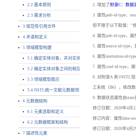
2.2 基本原则
2. 增加了
附录C：数据
3. 属性pub-id-type、so
2.3 需求分析
但不限于以下取值：”
3 规范性引用文件
4. 属性pub-id-type，
4 术语和定义
5. 属性source-id-ty
5 领域模型构建
6. 属性institution
5.1 确定实体对象，并对实体对象命名
7. 属性conf-id-ty
5.2 确定实体对象之间的相互关系，定义实体对象之间的
8. 对附录A 表1N
5.3 领域模型图示
工系统（B6），修改
5.4 NSTL统一文献元数据领域模型的验证
9. 数据状态属性由state
6 元数据结构
修订日期：2020年4月2
6.1 元素选取和定义
修订内容：属性data-
6.2 元数据框架和结构
修订日期：2020年4月2
7 描述性元素