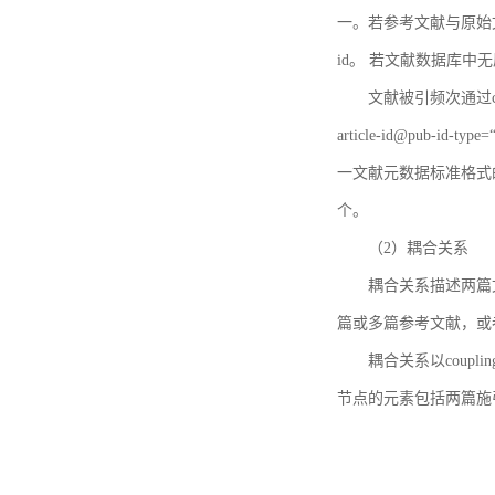
一。若参考文献与原始文献
id。 若文献数据库中
文献被引频次通过c
article-id@pub-id
一文献元数据标准格式
个。
（2）耦合关系
耦合关系描述两篇
篇或多篇参考文献，或
耦合关系以coupl
节点的元素包括两篇施