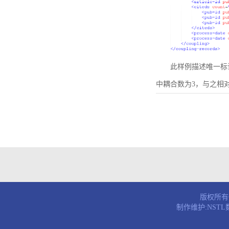
此样例描述唯一标识符为B
中耦合数为3，与之相
版权所有© 
制作维护:NST