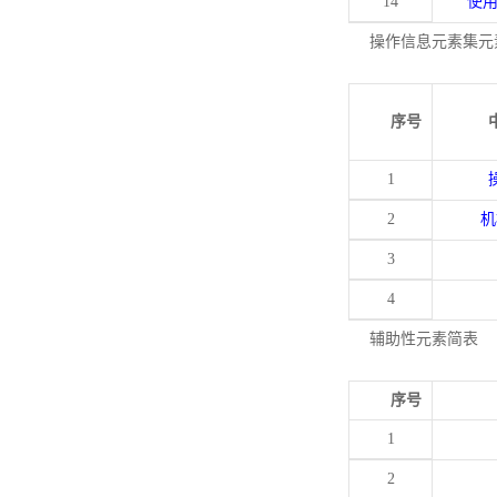
14
使
操作信息元素集元
序号
1
2
机
3
4
辅助性元素简表
序号
1
2