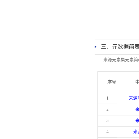
三、元数据简
来源元素集元素简
序号
1
来源
2
3
4
来