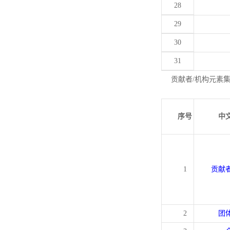
28
29
30
31
贡献者/机构元素
序号
中
1
贡献
2
团