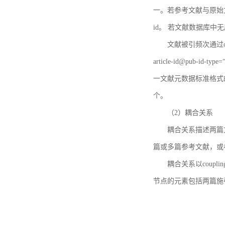
一。若参考文献与原始文献
id。 若文献数据库中
文献被引频次通过c
article-id@pub-id
一文献元数据标准格式
个。
（2）耦合关系
耦合关系描述两篇
篇或多篇参考文献，或
耦合关系以coupl
节点的元素包括两篇施