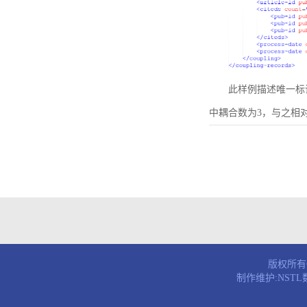
此样例描述唯一标识符为B
中耦合数为3，与之相
版权所有© 
制作维护:NST