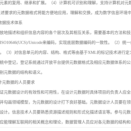
元素的复用、继承和扩展。（4）计算机可识别和理解，支持计算机对元
合上述要求的元数据格式将能方便地应用，理解和交换，成为数字信息环境
 元数据技术体系
放地描述和组织信息内容的各个层次及其相互关系，需要基本的方法和技
SO10646(UCS)/Unicode来编码，实现底层数据编码的一致性。（
。（3）对信息单元的内容、结构、格式等由基于XML的标记技术进行定
统中登记，登记系统通过开放平台提供元数据格式及相应元数据体系的公
别元数据的结构和语义。
 设计元数据的人员要求
证元数据设计的有效性和可用性，在设计元数据时具体项目的负责人应全
并勾画领域模型，为元数据的设计打下良好基础。元数据设计人员要在领
设计。信息技术人员要熟悉资源描述规则和形式化描述语言等。参与元数
应能理解互联网的相关概念和理论，数据管理人员应对各元数据的结构和