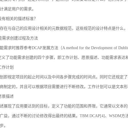
计满足用户的需求。
没有相关的描述标准？
存在与自己的应用设计相关的元数据规范，这些规范的设计特点是什么，
 功能需求创建过程及方法
求时推荐参考DCAP发展方法（A method for the Development of Dublin Core
AP定义了功能需求创建的四个步骤，即工作计划、愿景描述、功能需求表
工作计划
划即规定项目的起止时间以及中间各步骤完成的时间点。同时它还规定了
商制定的，并且可以根据项目需要进行不断修改。工作计划可以是文本形
愿景描述
述展现了应用要达到的目标，定义了功能的范围和界限，它通常以文本的
广益，通过不断的讨论修改得出最终的结果。TBM DCAP[4]、WSDM方法
步。