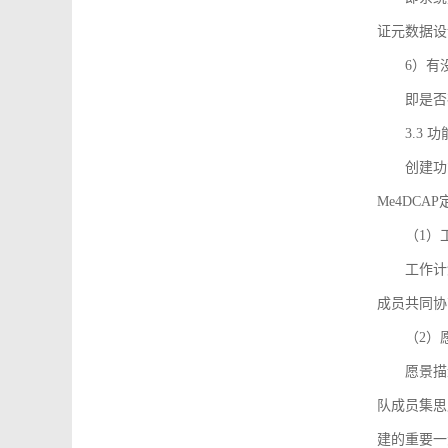
证元数据设
6）有
即是否
3.3
创建功能需
Me4DC
（1）
工作计
成员共同协
（2）
愿景描
队成员集思
建的重要一