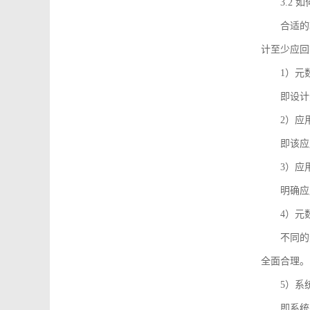
3.2
合适的
计至少应回
1）元
即设计
2）应
即该应
3）应
明确应
4）元
不同的
全面合理。
5）系
即系统