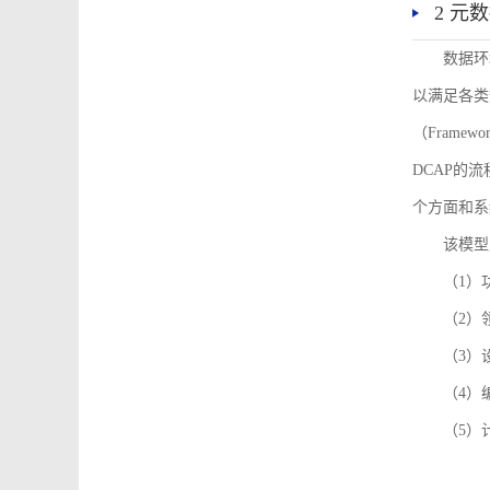
2 元
数据环
以满足各类
（Framew
DCAP的
个方面和系
该模型
（1）
（2）
（3）
（4）
（5）