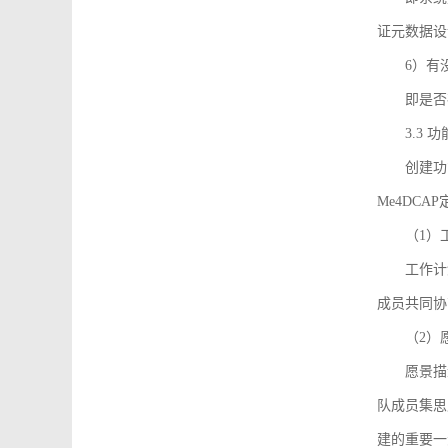
证元数据设
6）有
即是否
3.3
创建功能需
Me4DC
（1）
工作计
成员共同协
（2）
愿景描
队成员集思
建的重要一