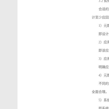
3.2
合适的
计至少应回
1）元
即设计
2）应
即该应
3）应
明确应
4）元
不同的
全面合理。
5）系
即系统