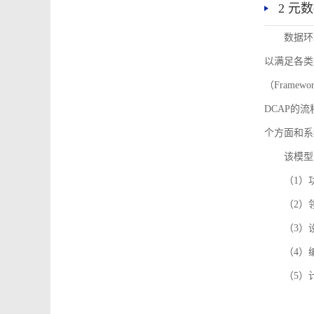
2 元
数据环
以满足各类
（Framew
DCAP的
个方面和系
该模型
（1）
（2）
（3）
（4）
（5）