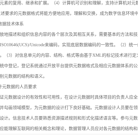
元素的复用、继承和扩展。（4）计算机可识别和理解，支持计算机对元
合上述要求的元数据格式将能方便地应用，理解和交换，成为数字信息环境
 元数据技术体系
放地描述和组织信息内容的各个层次及其相互关系，需要基本的方法和技
SO10646(UCS)/Unicode来编码，实现底层数据编码的一致性。（
。（3）对信息单元的内容、结构、格式等由基于XML的标记技术进行定
统中登记，登记系统通过开放平台提供元数据格式及相应元数据体系的公
别元数据的结构和语义。
 设计元数据的人员要求
证元数据设计的有效性和可用性，在设计元数据时具体项目的负责人应全
并勾画领域模型，为元数据的设计打下良好基础。元数据设计人员要在领
设计。信息技术人员要熟悉资源描述规则和形式化描述语言等。参与元数
应能理解互联网的相关概念和理论，数据管理人员应对各元数据的结构和