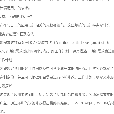
计满足用户的需求。
没有相关的描述标准？
存在与自己的应用设计相关的元数据规范，这些规范的设计特点是什么，
 功能需求创建过程及方法
求时推荐参考DCAP发展方法（A method for the Development of Dublin Core
AP定义了功能需求创建的四个步骤，即工作计划、愿景描述、功能需求表
工作计划
划即规定项目的起止时间以及中间各步骤完成的时间点。同时它还规定了
商制定的，并且可以根据项目需要进行不断修改。工作计划可以是文本形
愿景描述
述展现了应用要达到的目标，定义了功能的范围和界限，它通常以文本的
广益，通过不断的讨论修改得出最终的结果。TBM DCAP[4]、WSDM方法
步。