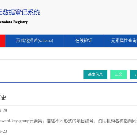
形式化描述(schema)
在线验证
元素属性查询
基本信息
正文
历史
9-29
award-key-group元素集，描述不同形式的项目编号、资助机构名称指
9-23