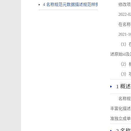
4 名称规范元数据描述规范样例
修改项
2022-0
在名称
2021-1
（1）在
述原始id
（2）
（3）
1 概述
名称规
丰富化描述
准独立成单