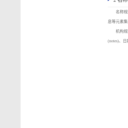
2 名
名称规
息等元素集
机构规
(notes)、