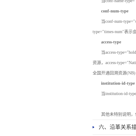
当conf-name-typ
conf-num-type
当conf-num-typ
type="times-num
access-type
当access-type="
资源，access-type="Nat
全国开通回溯资源(NB)，ac
institution-id-type
当institution-id
其他未特别说明，
六、沿革关系