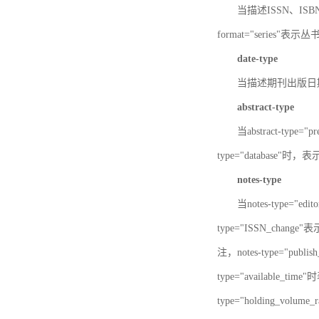
当描述ISSN、ISBN时，
format="series"表示丛
date-type
当描述期刊出版日期时，d
abstract-type
当abstract-type=
type="database"
notes-type
当notes-type="ed
type="ISSN_chang
注，notes-type="pu
type="available_
type="holding_v