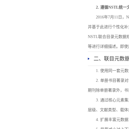
2. 遵循NSTL统
2016年7月11
并基于此进行个性化补
NSTL联合目录元数
等进行详细描述。即使
二、联目元数
1. 使用同一套
2. 单册书目著
期刊除单册著录外，书
3. 通过核心元
层级、文献类型、载体
4. 扩展丰富元