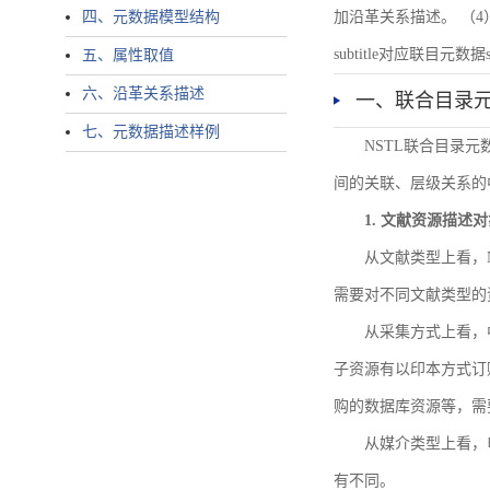
四、元数据模型结构
加沿革关系描述。 （4）说明：N
subtitle对应联目元数据sourc
五、属性取值
六、沿革关系描述
一、联合目录
七、元数据描述样例
NSTL联合目录
间的关联、层级关系的
1. 文献资源描述
从文献类型上看，
需要对不同文献类型的
从采集方式上看，
子资源有以印本方式订
购的数据库资源等，需
从媒介类型上看，电
有不同。