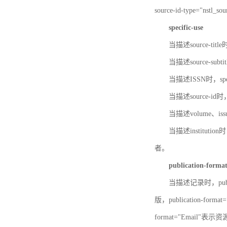
source-id-type="nst
specific-use
当描述source-title
当描述source-subti
当描述ISSN时，speci
当描述source-id
当描述volume、iss
当描述institution
者。
publication-forma
当描述记录时，publi
版，publication-fo
format="Email"表