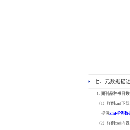
七、元数据描
1. 期刊品种书目
（1）样例xml下载
提供
xml样例数
（2）样例xml内