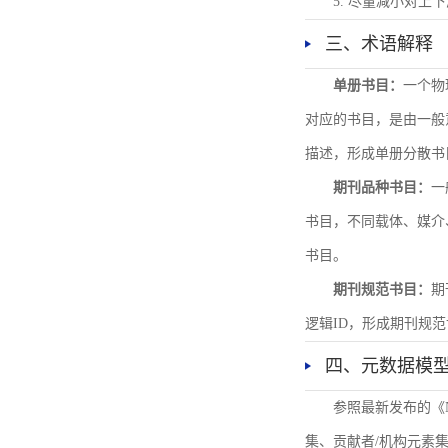
5. 尽量减小对
三、术语解释
单册书目：
一个物
对应的书目，是由一般
描述，形成单册分散书
期刊品种书目：
一
书目，不同载体、媒介
书目。
期刊规范书目：
期
逻辑ID，形成期刊规
四、元数据模
参照最新发布的《
集、贡献者/机构元素