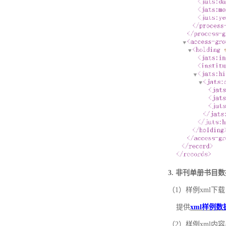
3. 非刊单册书目
（1）样例xml下载
提供
xml样例数
（2）样例xml内