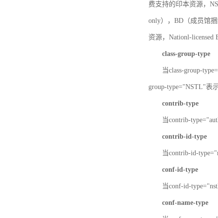
费支持的印本资源，NSTL-
only），BD（成员馆捆绑
资源，Nationl-licen
class-group-type
当class-group-
group-type="NST
contrib-type
当contrib-type="
contrib-id-type
当contrib-id-ty
conf-id-type
当conf-id-type=
conf-name-type