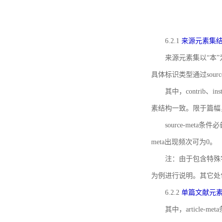
6.2.1
来源元素集
来源元素集以“本”
具体标识类型通过source
其中，contrib、
素结构一致。限于篇幅
source-meta条
meta出现频次可为0。
注：由于包含特殊字符s
为例进行说明。其它处
6.2.2
单篇文献元
其中，article-m