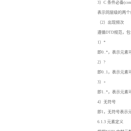
3）C 条件必备(condi
表示同层级的两个
（2）出现频次
遵循DTD规范，
1）*
即0..*，表示元
2）?
即0..1，表示元
3）+
即1..*，表示元
4）无符号
即1，无符号表示
6.1.3 元素定义