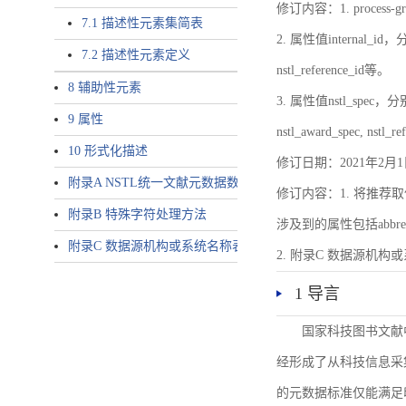
修订内容：1. proces
7.1 描述性元素集简表
2. 属性值internal_id，分别就
7.2 描述性元素定义
nstl_reference_id等。
8 辅助性元素
3. 属性值nstl_spec，分别就不同
9 属性
nstl_award_spec, nstl_
10 形式化描述
修订日期：2021年2月1
附录A NSTL统一文献元数据数据唯一标识符规则
修订内容：1. 将推荐取
附录B 特殊字符处理方法
涉及到的属性包括abbrev-typ
附录C 数据源机构或系统名称表
2. 附录C 数据源机构或系统
1 导言
国家科技图书文献
经形成了从科技信息采
的元数据标准仅能满足