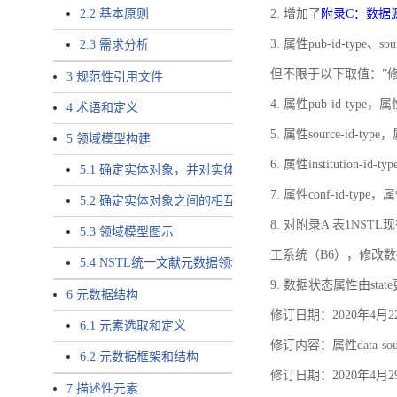
2.2 基本原则
2. 增加了
附录C：数据
3. 属性pub-id-type、so
2.3 需求分析
但不限于以下取值：”
3 规范性引用文件
4. 属性pub-id-type，
4 术语和定义
5. 属性source-id-ty
5 领域模型构建
6. 属性institution
5.1 确定实体对象，并对实体对象命名
7. 属性conf-id-ty
5.2 确定实体对象之间的相互关系，定义实体对象之间的
8. 对附录A 表1N
5.3 领域模型图示
工系统（B6），修改
5.4 NSTL统一文献元数据领域模型的验证
9. 数据状态属性由state
6 元数据结构
修订日期：2020年4月2
6.1 元素选取和定义
修订内容：属性data-
6.2 元数据框架和结构
修订日期：2020年4月2
7 描述性元素