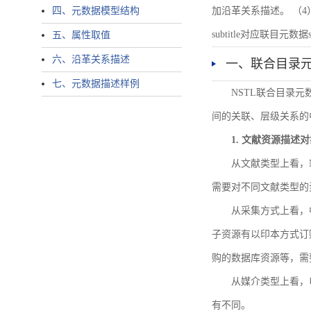
四、元数据模型结构
加沿革关系描述。 （4）说明：N
subtitle对应联目元数据sourc
五、属性取值
六、沿革关系描述
一、联合目录
七、元数据描述样例
NSTL联合目录
间的关联、层级关系的
1. 文献资源描述
从文献类型上看，
需要对不同文献类型的
从采集方式上看，
子资源有以印本方式订
购的数据库资源等，需
从媒介类型上看，电
有不同。