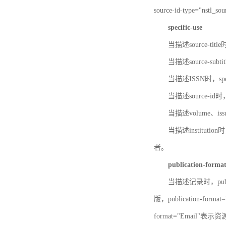
source-id-type="nst
specific-use
当描述source-title
当描述source-subti
当描述ISSN时，speci
当描述source-id
当描述volume、iss
当描述institution
者。
publication-forma
当描述记录时，publi
版，publication-fo
format="Email"表