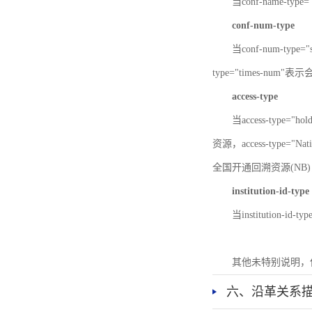
当conf-name-typ
conf-num-type
当conf-num-typ
type="times-num
access-type
当access-type="
资源，access-type="Nat
全国开通回溯资源(NB)，ac
institution-id-type
当institution-id
其他未特别说明，
六、沿革关系