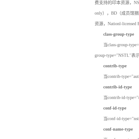
费支持的印本资源，NSTL-
only），BD（成员馆捆绑
资源，Nationl-licen
class-group-type
当class-group-
group-type="NST
contrib-type
当contrib-type="
contrib-id-type
当contrib-id-ty
conf-id-type
当conf-id-type=
conf-name-type