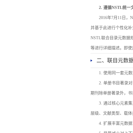
2. 遵循NSTL统
2016年7月11
并基于此进行个性化补
NSTL联合目录元数
等进行详细描述。即使
二、联目元数
1. 使用同一套
2. 单册书目著
期刊除单册著录外，书
3. 通过核心元
层级、文献类型、载体
4. 扩展丰富元