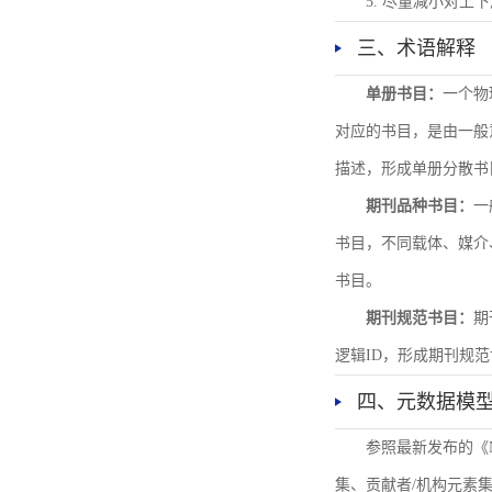
5. 尽量减小对
三、术语解释
单册书目：
一个物
对应的书目，是由一般
描述，形成单册分散书
期刊品种书目：
一
书目，不同载体、媒介
书目。
期刊规范书目：
期
逻辑ID，形成期刊规
四、元数据模
参照最新发布的《
集、贡献者/机构元素