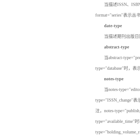
当描述ISSN、ISBN时，
format="series"表示丛
date-type
当描述期刊出版日期时，d
abstract-type
当abstract-type=
type="database"
notes-type
当notes-type="ed
type="ISSN_chang
注，notes-type="pu
type="available_
type="holding_v