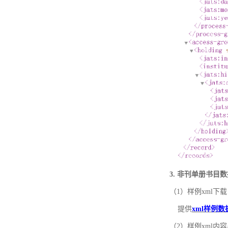
3. 非刊单册书目
（1）样例xml下载
提供
xml样例数
（2）样例xml内