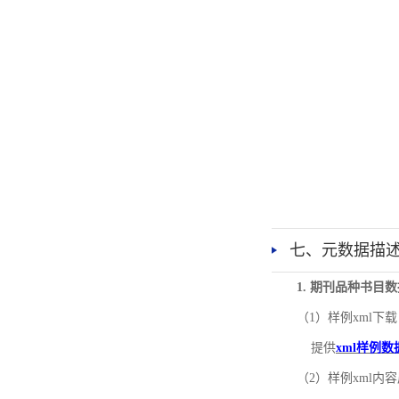
七、元数据描
1. 期刊品种书目
（1）样例xml下载
提供
xml样例数
（2）样例xml内