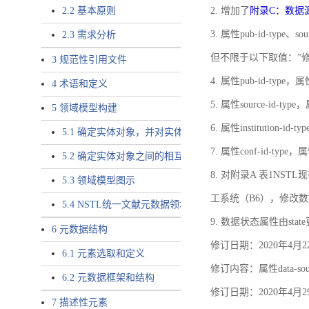
2.2 基本原则
2. 增加了
附录C：数据
3. 属性pub-id-type、so
2.3 需求分析
但不限于以下取值：”
3 规范性引用文件
4. 属性pub-id-type，
4 术语和定义
5. 属性source-id-ty
5 领域模型构建
6. 属性institution
5.1 确定实体对象，并对实体对象命名
7. 属性conf-id-ty
5.2 确定实体对象之间的相互关系，定义实体对象之间的
8. 对附录A 表1N
5.3 领域模型图示
工系统（B6），修改
5.4 NSTL统一文献元数据领域模型的验证
9. 数据状态属性由state
6 元数据结构
修订日期：2020年4月2
6.1 元素选取和定义
修订内容：属性data-
6.2 元数据框架和结构
修订日期：2020年4月2
7 描述性元素