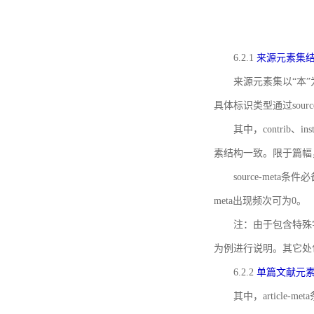
6.2.1
来源元素集
来源元素集以“本”
具体标识类型通过source
其中，contrib、
素结构一致。限于篇幅
source-meta条
meta出现频次可为0。
注：由于包含特殊字符s
为例进行说明。其它处
6.2.2
单篇文献元
其中，article-m