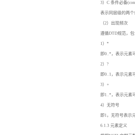
3）C 条件必备(condi
表示同层级的两个
（2）出现频次
遵循DTD规范，
1）*
即0..*，表示元
2）?
即0..1，表示元
3）+
即1..*，表示元
4）无符号
即1，无符号表示
6.1.3 元素定义