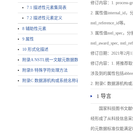
修订内容：1. proces
7.1 描述性元素集简表
2. 属性值internal_id，分别就
7.2 描述性元素定义
nstl_reference_id等。
8 辅助性元素
3. 属性值nstl_spec，分别就不同
9 属性
nstl_award_spec, nstl_
10 形式化描述
修订日期：2021年2月1
附录A NSTL统一文献元数据数据唯一标识符规则
修订内容：1. 将推荐取
附录B 特殊字符处理方法
涉及到的属性包括abbrev-typ
附录C 数据源机构或系统名称表
2. 附录C 数据源机构或系统
1 导言
国家科技图书文献
经形成了从科技信息采
的元数据标准仅能满足