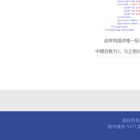
此样例描述唯一标识符为B
中耦合数为3，与之相
版权所有© 
制作维护:NST