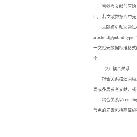
一。若参考文献与原始文献
id。 若文献数据库中
文献被引频次通过c
article-id@pub-id
一文献元数据标准格式
个。
（2）耦合关系
耦合关系描述两篇
篇或多篇参考文献，或
耦合关系以coupl
节点的元素包括两篇施