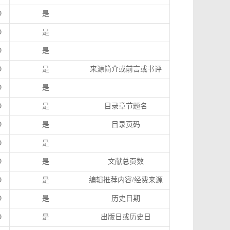
O
是
O
是
O
是
O
是
来源简介或前言或书评
O
是
O
是
目录章节题名
O
是
目录页码
O
是
O
是
文献总页数
O
是
编辑推荐内容
/
经费来源
O
是
历史日期
O
是
出版日或历史日