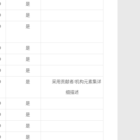
O
是
O
是
O
是
O
是
O
是
O
是
O
是
采用贡献者
/
机构元素集详
细描述
O
是
O
是
O
是
O
是