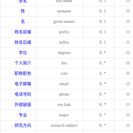
全名
full-name
0..1
O
姓
surname
0..1
O
名
given-names
0..1
O
姓名前缀
prefix
0..1
O
姓名后缀
suffix
0..1
O
学位
degrees
0..*
O
个人简介
bio
0..*
O
职称职务
role
0..*
O
电子邮箱
email
0..*
O
电话号码
phone
0..*
O
外部链接
ext-link
0..*
O
专业
major
0..*
O
研究方向
research-subject
0..*
O