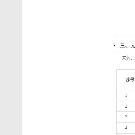
三、
来源元
序号
1
2
3
4