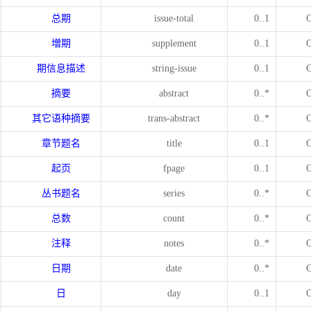
总期
issue-total
0..1
増期
supplement
0..1
期信息描述
string-issue
0..1
摘要
abstract
0..*
其它语种摘要
trans-abstract
0..*
章节题名
title
0..1
起页
fpage
0..1
丛书题名
series
0..*
总数
count
0..*
注释
notes
0..*
日期
date
0..*
日
day
0..1