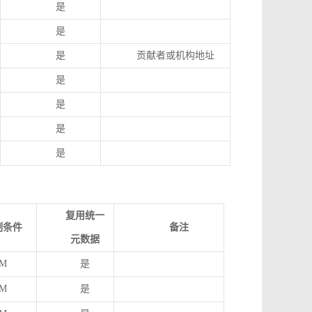
是
是
是
贡献者或机构地址
是
是
是
是
复用统一
制条件
备注
元数据
M
是
M
是