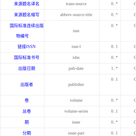
来源题名译名
trans-source
0..*
来源题名缩写
abbrev-source-title
0..*
国际标准连续出版
0..*
issn
物编号
链接
ISSN
issn-l
0..1
国际标准书号
isbn
0..*
出版日期
pub-date
1..*
0..1
出版者
publisher
卷
volume
0..*
丛卷
volume-series
0..1
期
issue
0..*
分期
issue-part
0..1