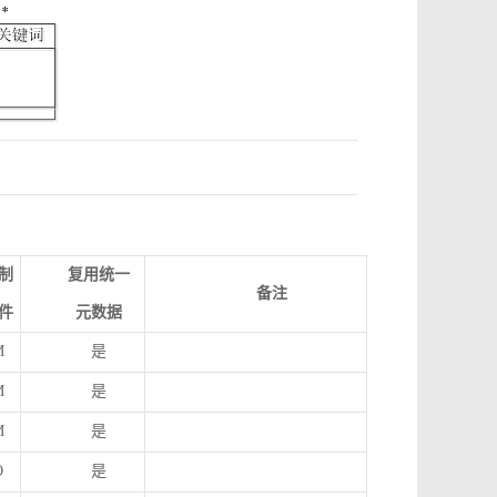
制
复用统一
备注
件
元数据
M
是
M
是
M
是
O
是