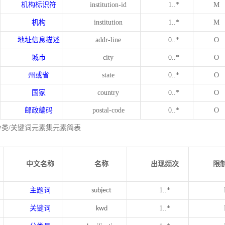
机构标识符
institution-id
1..*
M
机构
institution
1..*
M
地址信息描述
addr-line
0..*
O
城市
city
0..*
O
州或省
state
0..*
O
国家
country
0..*
O
邮政编码
postal-code
0..*
O
分类/关键词元素集元素简表
中文名称
名称
出现频次
限
主题词
1..*
subject
关键词
1..*
kwd