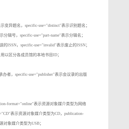
tive"表示变异题名，specific-use="distinct"表示识别题名；
-no"表示分辑号，specific-use="part-name"表示分辑名；
误的ISSN，specific-use="invalid"表示废止的ISSN；
ion-id，用以区分各成员馆的本地书目ID；
r"表示承办者，specific-use="publisher"表示会议录的出版
tion-format="online"表示资源对象媒介类型为网络
mat="CD"表示资源对象媒介类型为CD，publication-
表示表示资源对象媒介类型为USB；