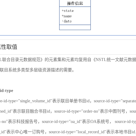
属性取值
TL联合目录元数据规范》的元素集和元素均复用自《NSTL统一文献元
联目系统多类型多层级资源描述的需要。
id-type
ce-id-type="single_volume_id"表示联目单册书目id，source-id-type="sepa
nbined_id"表示联目融合书目id，source-id-type="order-no"表示中图刊号，sour
port-no"表示科技报告号，source-id-type="oa_id"表示OA系统号， source-id-
er_id"表示中心唯一订购号，source-id-type="local_record_id"表示本地书目id，s