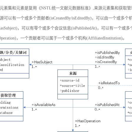
元素集和元素是复用《NSTL统一文献元数据标准》,来源元素集和获取
以有一个或多个贡献者(isCreatedBy/isEditedBy)，可以由一个或多个机
asSubject)，可以有零个或多个会议信息(isPublishedAt)，可以有一个或
peration)，一个贡献者可以属于一个或多个机构(AffiliatedInstitution)。