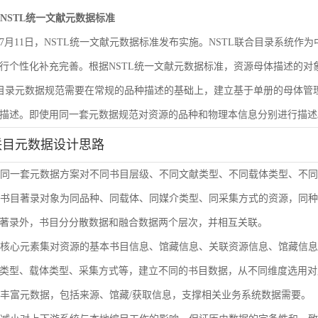
遵循NSTL统一文献元数据标准
6年7月11日，NSTL统一文献元数据标准发布实施。NSTL联合目录系统
行个性化补充完善。根据NSTL统一文献元数据标准，资源母体描述的
合目录元数据规范需要在常规的品种描述的基础上，建立基于单册的母体
描述。即使用同一套元数据规范对资源的品种和物理本信息分别进行描述
联目元数据设计思路
使用同一套元数据方案对不同书目层级、不同文献类型、不同载体类型、不
单册书目著录对象为同品种、同载体、同媒介类型、同采集方式的资源，同
著录外，书目分分散数据和融合数据两个层次，并相互关联。
通过核心元素集对资源的基本书目信息、馆藏信息、关联资源信息、馆藏信
类型、载体类型、采集方式等，建立不同的书目数据，从不同维度选用对
扩展丰富元数据，包括来源、馆藏/获取信息，支撑相关业务系统数据需要。