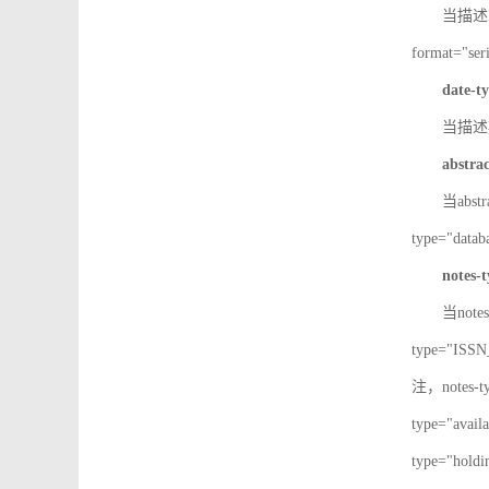
当描述IS
format="
date-t
当描述期
abstra
当abst
type="d
notes-
当note
type="IS
注，notes-
type="av
type="h