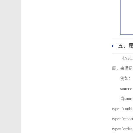
五、
《NS
展，来满足
例如：
source-
当sour
type="co
type="re
type="ord