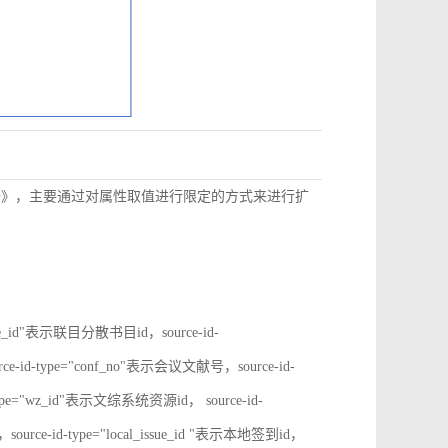
数据》，主要通过对属性取值进行限定的方式来进行扩
rate_id"表示联目分散书目id，source-id-
ce-id-type="conf_no"表示会议文献号，source-id-
type="wz_id"表示文综系统资源id， source-id-
ource-id-type="local_issue_id "表示本地签到id，