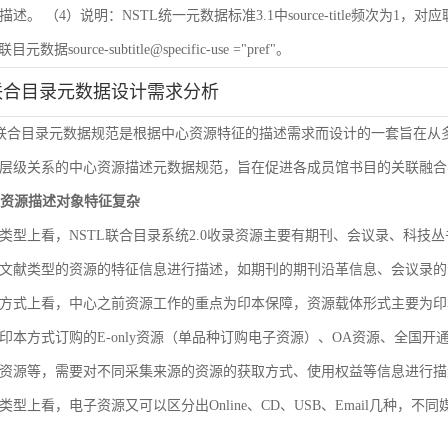
 （4）说明：NSTL统一元数据标准3.1中source-title频次为1，对应联目元数据sourc
联目元数据source-subtitle@specific-use ="pref"。
联合目录元数据设计需求分析
L联合目录元数据规范是根据中心资源特征的描述需求而设计的一套旨在
层级关系的中心资源描述元数据规范，旨在促进各成员馆书目的关联融合
文献资源描述对象特征复杂
类型上看，NSTL联合目录系统2.0收录资源主要有期刊、会议录、科
文献类型的资源的特征信息进行描述，如期刊的期刊沿革信息、会议录的
方式上看，中心之前资源工作的重点为印本保障，资源载体形式主要为印
印本方式订购的E-only资源（单品种订购电子资源）、OA资源、全国
资源等，需要对不同采集来源的资源的获取方式、使用权益等信息进行描
类型上看，电子资源又可以区分出Online、CD、USB、Email几种