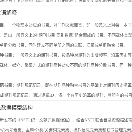
尽量减小对上下游系统与本地编目工作的影响，保证历史数据的完备性和一
术语解释
目：
一个物理本对应的书目。对非刊文献而言，即一般意义上对每一本非
，是由一般意义上的“期刊书目 签到数据”组合而成的书目。不同载体类
单册分散书目，同时建立不同单册之间的关联，汇聚成单册融合书目。
种书目：
一般意义上的期刊书目，按品种对期刊的出版频率、沿革历史等
载体、媒介、采集方式的期刊品种对应不同的期刊品种分散书目，同一种
范书目：
期刊规范记录，即在期刊品种融合书目的基础上对期刊历史沿革
形成期刊规范记录。通过逻辑ID，将一个有历史沿革的期刊，其所有的书
元数据模型结构
新发布的《NSTL统一文献元数据标准》，结合NSTL联合目录资源描述
/机构元素集、主题/分类/关键词元素集、操作信息元素集和获取管理元