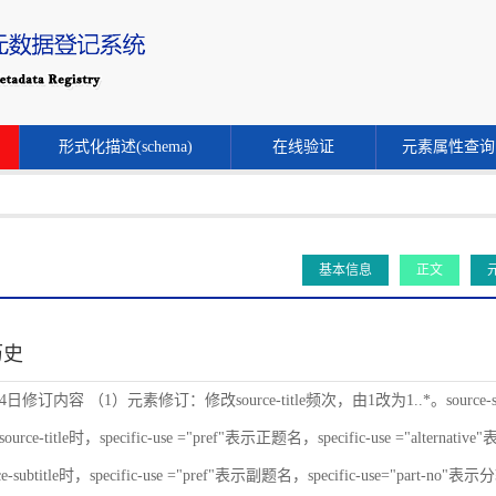
形式化描述(schema)
在线验证
元素属性查询
基本信息
正文
历史
24日修订内容 （1）元素修订：修改source-title频次，由1改为1..*。source-s
ce-title时，specific-use ="pref"表示正题名，specific-use ="alternat
-subtitle时，specific-use ="pref"表示副题名，specific-use="part-no