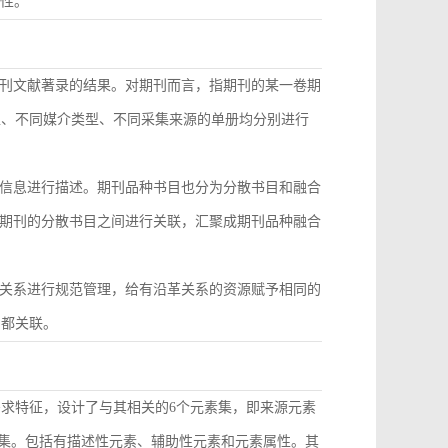
致性。
刊文献著录的结果。对期刊而言，指期刊的某一卷期
型、不同媒介类型、不同采集来源的单册均分别进行
信息进行描述。期刊品种书目也分为分散书目和融合
期刊的分散书目之间进行关联，汇聚成期刊品种融合
关系进行规范管理，给有沿革关系的资源赋予相同的
目都关联。
需求特征，设计了与其相关的6个元素集，即来源元素
素集。包括有描述性元素、辅助性元素和元素属性。其