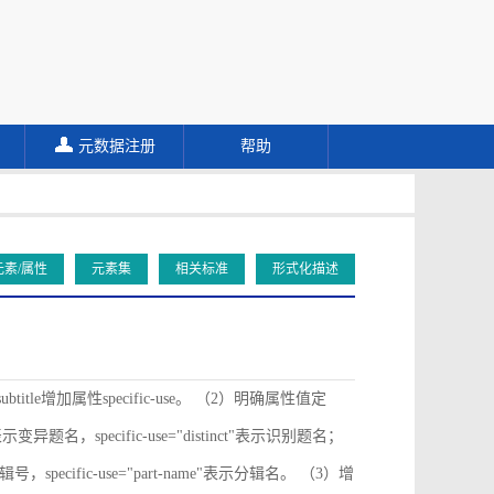
元数据注册
帮助
元素/属性
元素集
相关标准
形式化描述
ubtitle增加属性specific-use。 （2）明确属性值定
ive"表示变异题名，specific-use="distinct"表示识别题名；
"表示分辑号，specific-use="part-name"表示分辑名。 （3）增