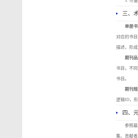
5. 
三、
单册书
对应的书目
描述，形成
期刊品
书目，不同
书目。
期刊规
逻辑ID，
四、
参照最
集、贡献者