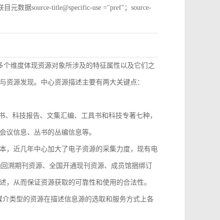
e-title@specific-use ="pref"；source-
从多个维度体现资源对象所涉及的特征属性以及它们之
与资源发现。中心资源描述主要有两大关键点：
技丛书、科技报告、文集汇编、工具书和科技专著七种，
会议信息、丛书的丛编信息等。
本，近几年中心加大了电子资源的采集力度，现有电
开通回溯期刊资源、全国开通现刊资源、成员馆捆绑订
述，从而保证资源获取的可靠性和使用的合法性。
，不同媒介类型的资源在描述信息源的选取和服务方式上各