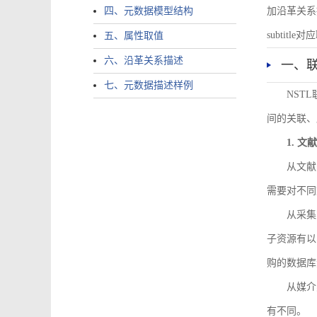
四、元数据模型结构
加沿革关系描述。
subtitle对应
五、属性取值
六、沿革关系描述
一、
七、元数据描述样例
NST
间的关联、
1. 
从文献
需要对不同
从采集
子资源有以
购的数据库
从媒介
有不同。