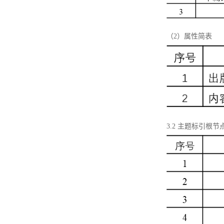
（2）属性简表
3.2 主题标引根节