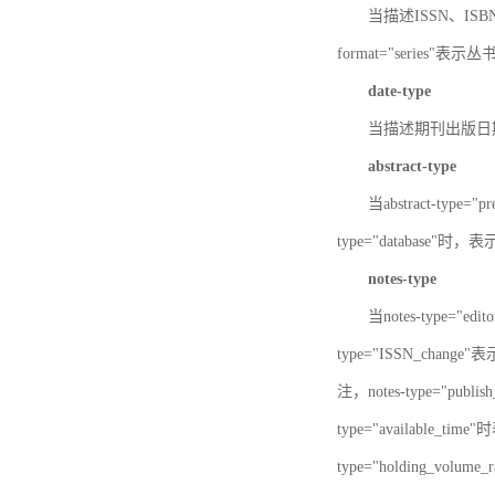
当描述ISSN、ISBN时，
format="series"表示丛
date-type
当描述期刊出版日期时，d
abstract-type
当abstract-type=
type="database"
notes-type
当notes-type="ed
type="ISSN_chang
注，notes-type="pu
type="available_
type="holding_v