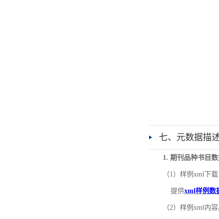
七、元数据描
1. 期刊品种书目
（1）样例xml下载
提供
xml样例数
（2）样例xml内