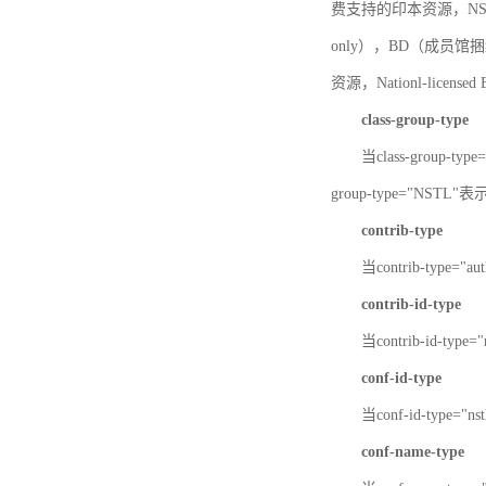
费支持的印本资源，NSTL-
only），BD（成员馆捆绑
资源，Nationl-licen
class-group-type
当class-group-
group-type="NST
contrib-type
当contrib-type="
contrib-id-type
当contrib-id-ty
conf-id-type
当conf-id-type=
conf-name-type