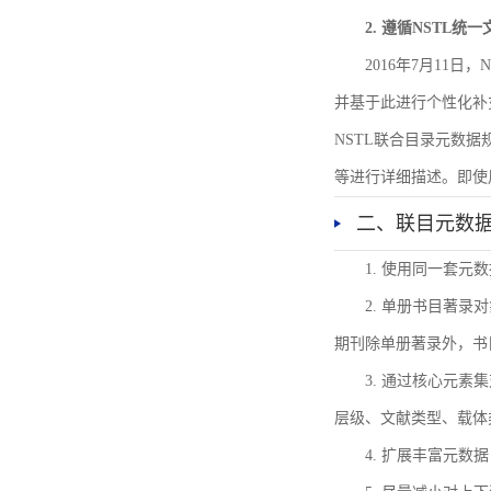
2. 遵循NSTL统
2016年7月11
并基于此进行个性化补
NSTL联合目录元数
等进行详细描述。即使
二、联目元数
1. 使用同一套
2. 单册书目著
期刊除单册著录外，书
3. 通过核心元
层级、文献类型、载体
4. 扩展丰富元