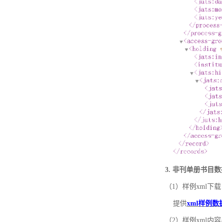
3. 非刊单册书目
（1）样例xml下载
提供
xml样例数
（2）样例xml内