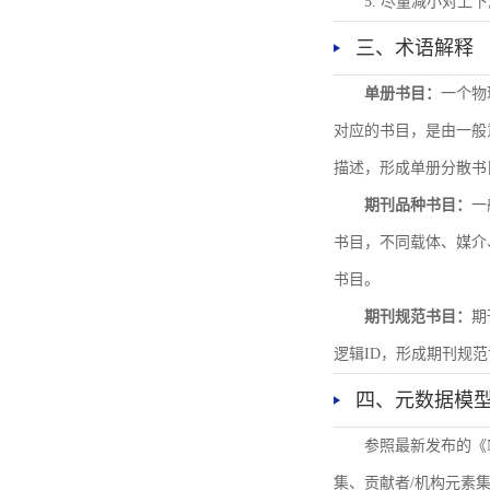
5. 尽量减小对
三、术语解释
单册书目：
一个物
对应的书目，是由一般
描述，形成单册分散书
期刊品种书目：
一
书目，不同载体、媒介
书目。
期刊规范书目：
期
逻辑ID，形成期刊规
四、元数据模
参照最新发布的《
集、贡献者/机构元素