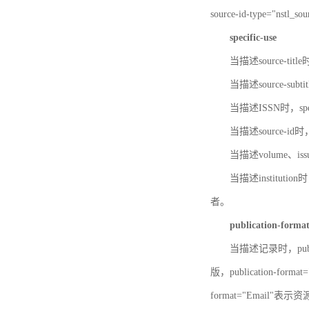
source-id-type="nst
specific-use
当描述source-title
当描述source-subti
当描述ISSN时，speci
当描述source-id
当描述volume、iss
当描述institution
者。
publication-forma
当描述记录时，publi
版，publication-fo
format="Email"表