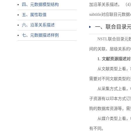
四、元数据模型结构
加沿革关系描述。 （4）说明：N
subtitle对应联目元数据sourc
五、属性取值
六、沿革关系描述
一、联合目录
七、元数据描述样例
NSTL联合目录
间的关联、层级关系的
1. 文献资源描述
从文献类型上看，
需要对不同文献类型的
从采集方式上看，
子资源有以印本方式订
购的数据库资源等，需
从媒介类型上看，电
有不同。