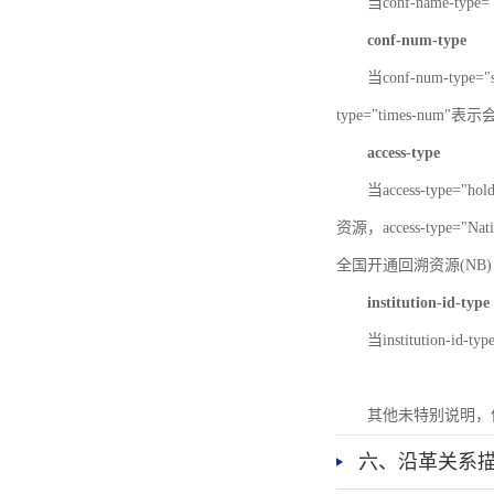
当conf-name-typ
conf-num-type
当conf-num-typ
type="times-num
access-type
当access-type="
资源，access-type="Nat
全国开通回溯资源(NB)，ac
institution-id-type
当institution-id
其他未特别说明，
六、沿革关系